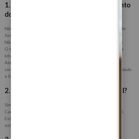
1. Preciso de estar presente no momento
do ritual?
Não. Este ritual espiritual é realizado totalmente à distância, de
forma individual e direcionada à tua energia.
Não precisas de estar disponível nem fazer nada no momento.
O trabalho é feito por mim, com base no teu nome completo e
intenção.
Ainda assim, é importante estares recetiva ao processo e
consciente de que este ritual trabalha reorganização, estabilidade
e fortalecimento energético.
2. Posso incluir outras pessoas no ritual?
Sim, podes incluir familiares, parceiro(a) ou filhos.
Cada pessoa será trabalhada individualmente dentro do ritual.
Este é um trabalho espiritual sério e consciente, focado em
estabilidade, desbloqueio e reorganização energética.