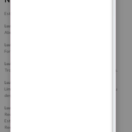
Este ritual faz parte de um processo energético maior.
Lua Nova de 17 de Abril de 2026
Abriu caminhos e iniciou movimentos importantes.
Lua Crescente de 24 de Abril de 2026
Fortaleceu aquilo que precisava de ganhar estrutura.
Lua Cheia de 1 de Maio de 2026
Trouxe revelações emocionais e intensificou padrões ocultos.
Lua Minguante de 9 de Maio de 2026
Limpou excesso mental, cortou padrões repetitivos e libertou
desgaste acumulado.
Lua Nova de 16 de Maio de 2026
Reconstrói.
Estabiliza.
Reorganiza.