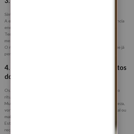
3. Funciona mesmo à distância?
Sim. O trabalho energético não depende da presença física.
A energia atua através da ligação ao teu nome e à tua frequência
energética.
Tenho clientes em vários países e os efeitos são sentidos da
mesma forma.
O mais importante é a tua abertura para reorganizar aquilo que já
percebeste que precisa de mudar.
4. Quando se começam a sentir os efeitos
do ritual?
Os efeitos podem começar a surgir entre 24 a 72 horas após o
ritual.
Muitas pessoas sentem necessidade de descanso, maior clareza,
vontade de reorganizar a vida, afastamento de excesso mental ou
maior estabilidade emocional.
Esta Lua Nova trabalha sobretudo o equilíbrio interno e a
reconstrução energética.