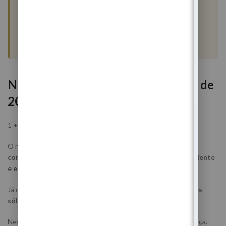
Patrícia Gomes — Suíça
“
O mais forte para mim foi a sensação de paz. Não foi
euforia. Foi estabilidade. E eu já não sentia isso há muito
tempo.
”
Numerologia da data — 16 de Maio de
2026
1 + 6 + 5 + 2 + 0 + 2 + 6 =
22
→ 2 + 2 =
4
O número 22 é considerado um número mestre ligado à
construção, reorganização de vida, materialização consciente
e estabilidade
.
Já o número 4 fala de
estrutura, segurança, equilíbrio, bases
sólidas e necessidade de reconstrução interna
.
Nesta Lua Nova em Touro, esta vibração ganha ainda mais força.