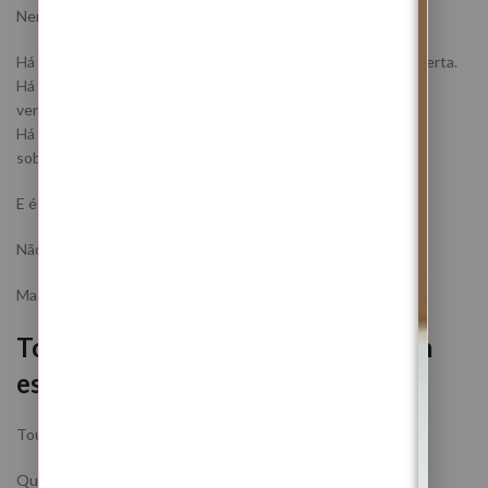
Nem tudo o que te cansa vem de fora.
Há pessoas cansadas porque vivem permanentemente em alerta.
Há pessoas bloqueadas porque nunca descansam
verdadeiramente.
Há pessoas sem energia porque vivem sempre em modo
sobrevivência.
E é exatamente aí que este Ritual atua.
Não apenas na prosperidade.
Mas na reconstrução da estabilidade interna.
Touro: prosperidade não é viver em
esforço permanente
Touro não quer pressa.
Quer consistência.