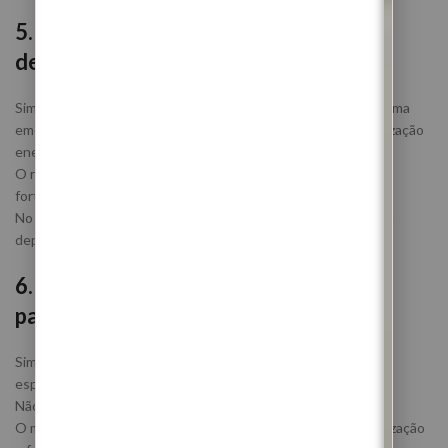
5. Este ritual ajuda em ansiedade e
desgaste emocional?
Sim. Esta Lua Nova em Touro está fortemente ligada ao sistema
emocional, ao corpo, à necessidade de segurança e à estabilização
energética.
O ritual atua na limpeza de desgaste acumulado e no
fortalecimento energético interior.
No entanto, é importante perceber que estabilidade também
depende das escolhas e do ritmo que manténs na tua vida.
6. Nunca fiz nenhum ritual. Posso
participar?
Sim. Este ritual é indicado tanto para quem já fez trabalhos
espirituais como para quem está a começar.
Não precisas de experiência espiritual.
O mais importante é estares aberta ao processo de reorganização