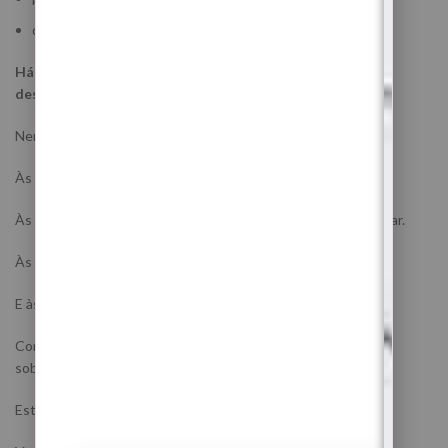
queres voltar a sentir paz e segurança interna
Há uma coisa importante que precisas de perceber antes
deste ritual:
Nem sempre o problema é falta de força.
Às vezes é excesso de desgaste.
Às vezes o corpo já está cansado antes mesmo do dia começar.
Às vezes a mente já não consegue sustentar mais pressão.
E às vezes prosperidade não começa quando recebes mais.
Começa quando deixas de viver constantemente em
sobrevivência.
Esta Lua Nova não vem acelerar.