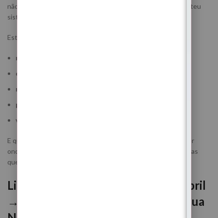
não consegues construir abundância verdadeira enquanto o teu
sistema interno continua em sobrevivência.
Esta Lua Nova ativa:
necessidade de reorganização emocional e material
cansaço físico e mental acumulado
necessidade de desacelerar
procura por segurança e estabilidade
vontade de simplificar a vida
E quando esta energia entra… começas finalmente a perceber
onde estás a perder demasiada energia para manter estruturas
que já não te sustentam.
Ligação energética: Lua Nova de Abril
→ Lua Cheia → Lua Minguante → Lua
Nova em Touro