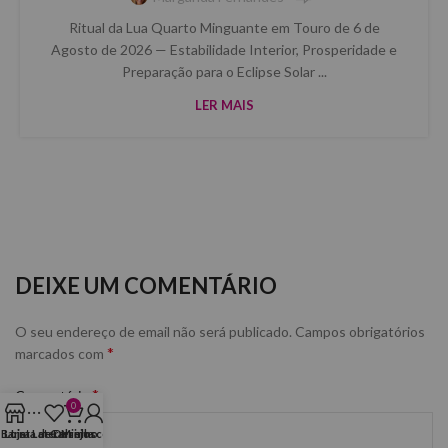
Ritual da Lua Quarto Minguante em Touro de 6 de
Agosto de 2026 — Estabilidade Interior, Prosperidade e
Preparação para o Eclipse Solar ...
LER MAIS
DEIXE UM COMENTÁRIO
O seu endereço de email não será publicado.
Campos obrigatórios
*
marcados com
*
Comentário
0
Barra Lateral
Loja
Lista de Desejos
Carrinho
Minha conta