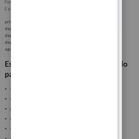
Fortalece.
E prepara um novo ciclo mais consciente.
primeiro abriu
depois fortaleceu
depois revelou
depois limpou
agora reconstrói
Este Ritual é especialmente indicado
para ti se:
sentes cansaço físico e emocional constante
vives em ansiedade ou excesso mental
procuras estabilidade emocional e energética
queres desbloquear caminhos materiais e profissionais
sentes desgaste espiritual acumulado
precisas de reorganizar a tua vida