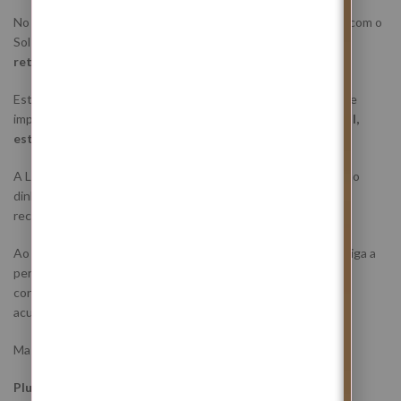
No dia 16 de maio de 2026, acontece a
Lua Nova em Touro
, com o
Sol e Mercúrio alinhados no mesmo signo, enquanto
Plutão
retrógrado segue em Aquário
.
Esta configuração astrológica cria uma energia extremamente
importante de
reorganização interna, consciência material,
estabilização emocional e reconstrução energética
.
A Lua Nova em Touro coloca o foco no corpo, na segurança, no
dinheiro, na estabilidade, no descanso e na necessidade de
recuperar equilíbrio depois de períodos de desgaste.
Ao mesmo tempo, Mercúrio em Touro abranda a mente e obriga a
perceber onde existe excesso de ruído mental, ansiedade
constante, preocupações repetidas e desgaste emocional
acumulado.
Mas há um detalhe muito importante neste céu:
Plutão retrógrado em Aquário.