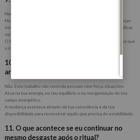
Nem todas as pessoas sentem efeitos emocionais imediatos.
Muitas vezes esta Lua Nova atua através de pequenas mudanças
internas: mais calma, menos ansiedade, necessidade de simplificar,
vontade de descansar ou maior clareza.
O facto de não sentires algo intenso no momento não significa que
o ritual não esteja a atuar.
10. Este ritual interfere com o livre-
arbítrio?
Não. Este trabalho não controla pessoas nem força situações.
Atua na tua energia, no teu equilíbrio e na reorganização do teu
campo energético.
A mudança acontece através da tua consciência e da tua
disponibilidade para reconstruir aquilo que precisa de estabilidade.
11. O que acontece se eu continuar no
mesmo desgaste após o ritual?