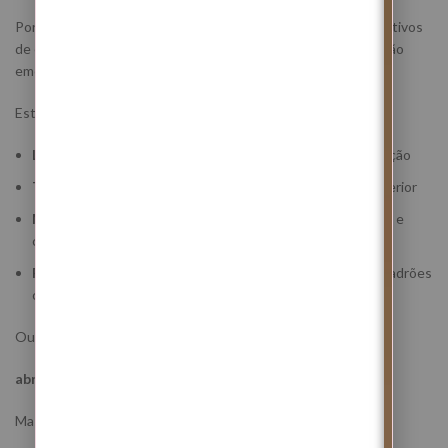
Porque esta energia mexe profundamente com padrões coletivos
de exaustão, excesso de estímulos, cansaço mental, saturação
emocional e perda de conexão interior.
Esta combinação cria uma tensão muito clara entre:
Lua Nova
— recomeço, construção, abertura e reorganização
Touro
— estabilidade, corpo, segurança, matéria e paz interior
Mercúrio em Touro
— consciência mental, desaceleração e
clareza
Plutão retrógrado em Aquário
— revisão profunda de padrões
coletivos, desgaste emocional e excesso mental
Ou seja:
abrandas → percebes → reorganizas → fortaleces
Mas esta Lua Nova traz outra mensagem importante: