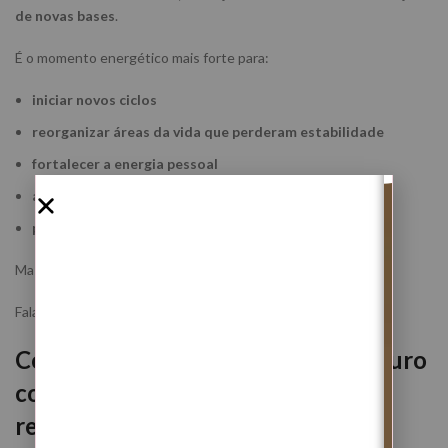
de novas bases
.
É o momento energético mais forte para:
iniciar novos ciclos
reorganizar áreas da vida que perderam estabilidade
fortalecer a energia pessoal
abrir caminhos materiais e emocionais
plantar novas intenções com consciência
Mas esta Lua Nova em Touro não fala apenas de começar.
Fala de construir algo que consiga permanecer.
Conjuntura astral: Lua Nova em Touro
com Mercúrio em Touro e Plutão
retrógrado em Aquário