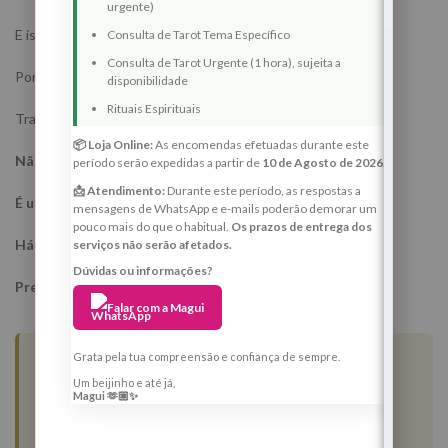
urgente)
E isso faz parte do processo.
Consulta de Tarot Tema Específico
Consulta de Tarot Urgente (1 hora), sujeita a
Porque esta Lua Nova não trabalha excesso.
disponibilidade
Rituais Espirituais
Trabalha estabilidade.
📦 Loja Online:
As encomendas efetuadas durante este
Não é um ritual para correr atrás.
período serão expedidas a partir de
10 de Agosto de 2026
.
📩 Atendimento:
Durante este período, as respostas a
É um ritual para voltares ao teu centro.
mensagens de WhatsApp e e-mails poderão demorar um
pouco mais do que o habitual.
Os prazos de entrega dos
Há vidas que não precisam de mais movimento.
serviços não serão afetados.
Dúvidas ou informações?
Precisam de mais paz.
Falar com a Magui
Grata pela tua compreensão e confiança de sempre.
Testemunhos de quem já
Um beijinho e até já,
participou nos meus rituais
Magui 🫶🏼✨
espirituais