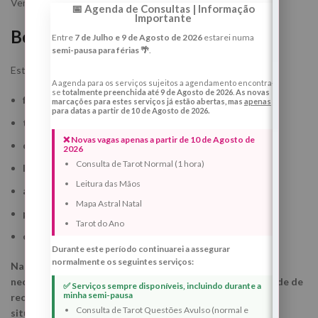
Vem estabilizar.
📅 Agenda de Consultas | Informação
Importante
Benefícios espirituais deste ritual
Entre
7 de Julho e 9 de Agosto de 2026
estarei numa
semi-pausa para férias 🌴
.
Este ritual espiritual de Lua Nova foi criado para:
A agenda para os serviços sujeitos a agendamento encontra-
se
totalmente preenchida até 9 de Agosto de 2026
.
As novas
fortalecer a energia pessoal
marcações para estes serviços já estão abertas, mas
apenas
para datas a partir de 10 de Agosto de 2026.
trazer estabilidade emocional e energética
❌ Novas vagas apenas a partir de 10 de Agosto de
desbloquear caminhos materiais e profissionais
2026
Consulta de Tarot Normal (1 hora)
limpar desgaste acumulado
Leitura das Mãos
ajudar na reorganização interna
Mapa Astral Natal
proteger energeticamente o campo pessoal
Tarot do Ano
criar bases mais sólidas para um novo ciclo
Durante este período continuarei a assegurar
normalmente os seguintes serviços:
Nas 48 horas seguintes ao ritual, podes sentir maior
necessidade de descanso, silêncio, sono profundo, vontade de
✅ Serviços sempre disponíveis, incluindo durante a
minha semi-pausa
reorganizar espaços, afastar-te de ruído ou simplificar
Consulta de Tarot Questões Avulso (normal e
situações da tua vida.