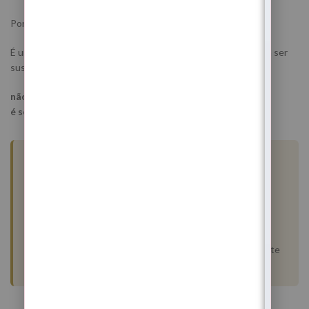
Porque este não é um momento para ilusões rápidas.
É um momento para reconstruir aquilo que precisa de voltar a ser
sustentável dentro da tua vida.
não é sobre ter mais
é sobre conseguires sustentar melhor aquilo que és
Participação também disponível
para o Brasil 🇧🇷
Pagamento disponível por
PIX 🇧🇷
.
O ritual espiritual à distância funciona independentemente
do local.