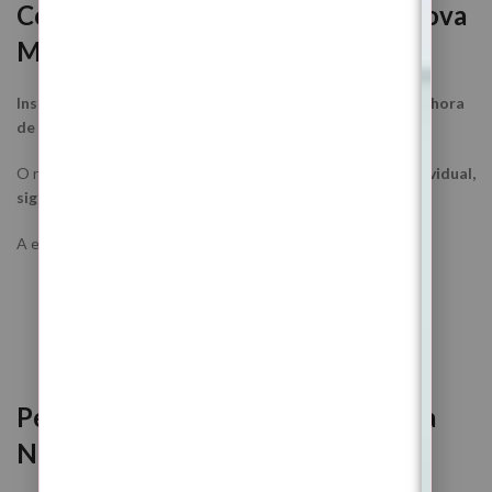
Como participar no Ritual — Lua Nova
Maio 2026
Inscrições abertas até às 21h do dia 16 de Maio de 2026 (hora
de Lisboa).
O ritual é realizado por
Margarida Fernandes
, de forma
individual,
sigilosa e à distância
.
A energia atua através do teu
nome completo
.
QUERO PARTICIPAR
Perguntas Frequentes — Ritual Lua
Nova 16 de Maio 2026