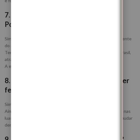
e fortalecimento interior.
7. Posso participar estando fora de
Portugal?
Sim. Este ritual é feito à distância e funciona independentemente
do país onde te encontras.
Tenho participantes em vários pontos do mundo, incluindo Brasil,
através de PIX, e outros países.
A energia não tem fronteiras físicas.
8. Posso fazer este ritual mesmo sem ter
feito os anteriores?
Sim. Cada ritual atua de forma independente.
Ainda assim, este trabalho fecha um ciclo importante iniciado nas
luas anteriores e ajuda a consolidar aquilo que já começou a mudar
dentro de ti.
9. E se eu não sentir nada após o ritual?