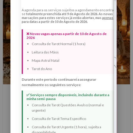
A agenda para os serviços sujeitos a agendamento encontra-
se
totalmente preenchida até 9 de Agosto de 2026
.
As novas
marcações para estes serviços já estão abertas, mas
apenas
para datas a partir de 10 de Agosto de 2026.
❌ Novas vagas apenas a partir de 10 de Agosto de
2026
Consulta de Tarot Normal (1 hora)
Leitura das Mãos
Mapa Astral Natal
Tarot do Ano
Durante este período continuarei a assegurar
BLOG
normalmente os seguintes serviços:
Lua Nova de 16 de Maio de 2026 em
✅ Serviços sempre disponíveis, incluindo durante a
minha semi-pausa
Touro — Ritual de Reestruturação
Consulta de Tarot Questões Avulso (normal e
urgente)
Energética, Estabilidade Interior e
Consulta de Tarot Tema Específico
Prosperidade Consciente
Consulta de Tarot Urgente (1 hora), sujeita a
0
Margarida Fernandes
disponibilidade