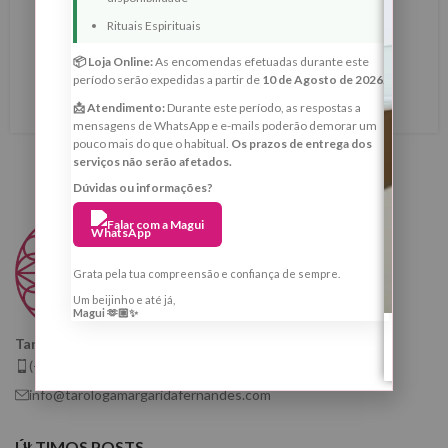
Lua Nova de 16 de Maio de 2026 em Touro — Ritual de
Rituais Espirituais
Reestruturação Energética, Estabilidade Interior e
📦 Loja Online:
As encomendas efetuadas durante este
Prosperidade Consciente
período serão expedidas a partir de
10 de Agosto de 2026
.
LER MAIS
📩 Atendimento:
Durante este período, as respostas a
mensagens de WhatsApp e e-mails poderão demorar um
pouco mais do que o habitual.
Os prazos de entrega dos
serviços não serão afetados.
Dúvidas ou informações?
Falar com a Magui
Grata pela tua compreensão e confiança de sempre.
Um beijinho e até já,
Magui 🫶🏼✨
Taróloga, Cartomante e Quiróloga
(+351) 925 799 410
info@tarologamargaridafernandes.com
ÚLTIMOS POSTS