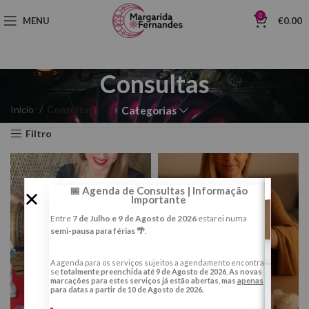
0
MENU
€
0.00
Consultas
Início
Consultas
Categorias
Filtro
📅 Agenda de Consultas | Informação
Importante
Entre
7 de Julho e 9 de Agosto de 2026
estarei numa
semi-pausa para férias 🌴
.
A agenda para os serviços sujeitos a agendamento encontra-
se
totalmente preenchida até 9 de Agosto de 2026
.
As novas
marcações para estes serviços já estão abertas, mas
apenas
para datas a partir de 10 de Agosto de 2026.