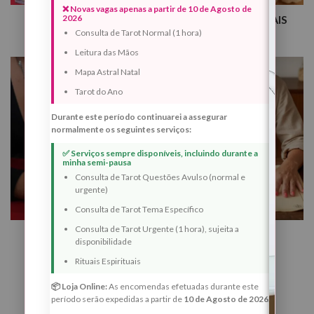
❌ Novas vagas apenas a partir de 10 de Agosto de
2026
TAROT
RITUAIS ESPIRITUAIS
Consulta de Tarot Normal (1 hora)
8 produtos
10 produtos
Leitura das Mãos
Mapa Astral Natal
Tarot do Ano
Durante este período continuarei a assegurar
normalmente os seguintes serviços:
✅ Serviços sempre disponíveis, incluindo durante a
minha semi-pausa
Consulta de Tarot Questões Avulso (normal e
urgente)
Consulta de Tarot Tema Específico
Consulta de Tarot Urgente (1 hora), sujeita a
LEITURA DAS MÃOS
ASTROLOGIA
disponibilidade
1 produto
1 produto
Rituais Espirituais
📦 Loja Online:
As encomendas efetuadas durante este
período serão expedidas a partir de
10 de Agosto de 2026
.