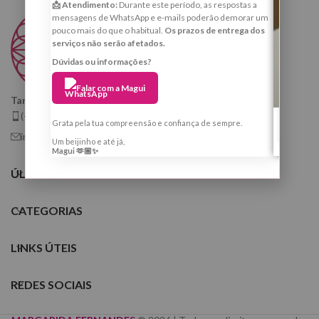
📩 Atendimento:
Durante este período, as respostas a
mensagens de WhatsApp e e-mails poderão demorar um
pouco mais do que o habitual.
Os prazos de entrega dos
serviços não serão afetados.
Dúvidas ou informações?
Falar com a Magui
Taróloga, Cartomante e Quiróloga
(+351) 925 799 410
Grata pela tua compreensão e confiança de sempre.
info@tarologamargaridafernandes.com
Um beijinho e até já,
Magui 🫶🏼✨
ÚLTIMOS POSTS
CATEGORIAS
LINKS ÚTEIS
REDES SOCIAIS