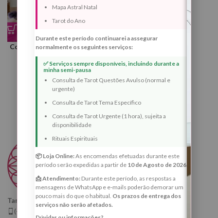
Mapa Astral Natal
Tarot do Ano
Durante este período continuarei a assegurar
Consulta de Tarot – Previsão
normalmente os seguintes serviços:
do Ano
✅ Serviços sempre disponíveis, incluindo durante a
minha semi-pausa
Consultas
,
Tarot
,
Tarot -
Consulta de Tarot Questões Avulso (normal e
Previsão Para Um Ano
urgente)
€
160.00
Consulta de Tarot Tema Específico
Consulta de Tarot Urgente (1 hora), sujeita a
disponibilidade
Rituais Espirituais
📦 Loja Online:
As encomendas efetuadas durante este
período serão expedidas a partir de
10 de Agosto de 2026
.
📩 Atendimento:
Durante este período, as respostas a
mensagens de WhatsApp e e-mails poderão demorar um
pouco mais do que o habitual.
Os prazos de entrega dos
Taróloga, Cartomante e Quiróloga
serviços não serão afetados.
(+351) 925 799 410
Dúvidas ou informações?