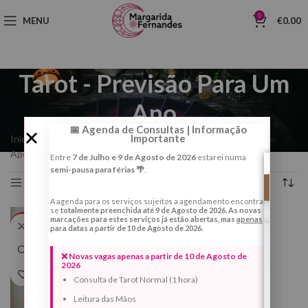
0
MENU
€
0.00
Tarot - Previsão Para Um
Ano
📅 Agenda de Consultas | Informação
Importante
Início
Consultas
Tarot
Tarot - Previsão Para Um Ano
Categorias
Apenas um resultado
Entre
7 de Julho e 9 de Agosto de 2026
estarei numa
semi-pausa para férias 🌴
.
Filtro
A agenda para os serviços sujeitos a agendamento encontra-
se
totalmente preenchida até 9 de Agosto de 2026
.
As novas
marcações para estes serviços já estão abertas, mas
apenas
QUENTE
para datas a partir de 10 de Agosto de 2026.
❌ Novas vagas apenas a partir de 10 de Agosto de
2026
Consulta de Tarot Normal (1 hora)
Leitura das Mãos