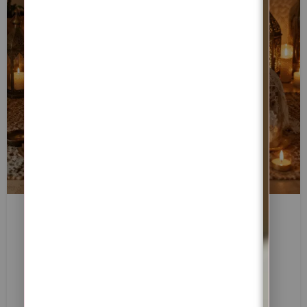
BLOG
Lua Nova de 16 de Maio de 2026 em
Touro — Ritual de Reestruturação
Energética, Estabilidade Interior e
Prosperidade Consciente
0
Margarida Fernandes