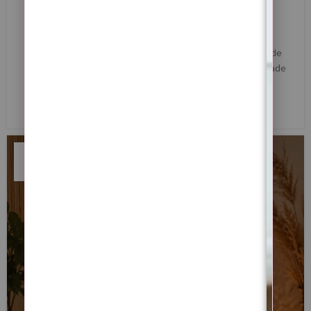
Consciente em Cabo Verde
0
Margarida Fernandes
Lua Crescente de 21 de Maio de 2026 em Leão — Ritual de
Expansão Energética, Abertura de Caminhos e Prosperidade
Consciente em Cabo Ver...
LER MAIS
11
MAI