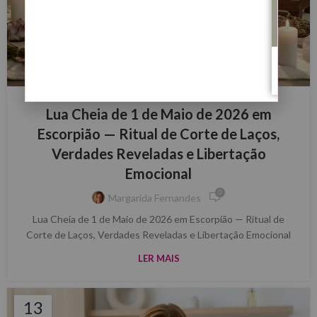
BLOG
Lua Cheia de 1 de Maio de 2026 em
Escorpião — Ritual de Corte de Laços,
Verdades Reveladas e Libertação
Emocional
0
Margarida Fernandes
Lua Cheia de 1 de Maio de 2026 em Escorpião — Ritual de
Corte de Laços, Verdades Reveladas e Libertação Emocional
LER MAIS
13