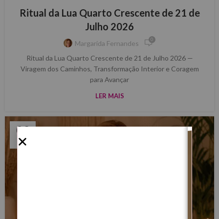
Ritual da Lua Quarto Crescente de 21 de
Julho 2026
0
Margarida Fernandes
Ritual da Lua Quarto Crescente de 21 de Julho 2026 —
Viragem dos Caminhos, Transformação Interior e Coragem
para Avançar
LER MAIS
09
JUL