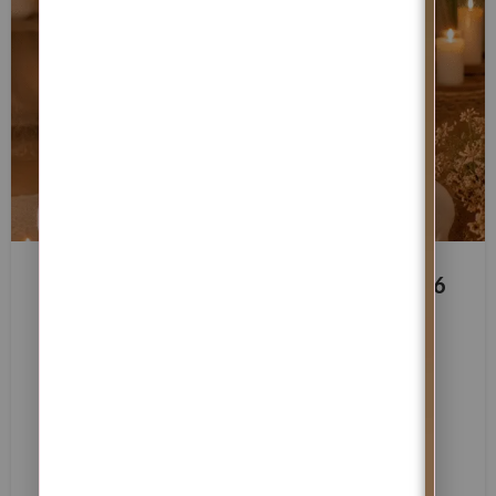
BLOG
Ritual da Lua Nova de 14 de Julho 2026
— Abertura de Caminhos, Proteção
Espiritual e Cura Emocional
0
Margarida Fernandes
Ritual da Lua Nova de 14 de Julho 2026 — Abertura de
Caminhos, Proteção Espiritual e Cura Emocional
LER MAIS