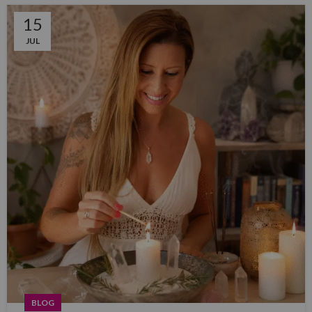
15
JUL
BLOG