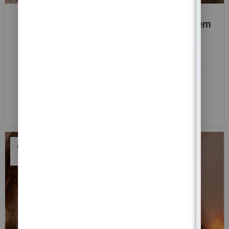
BLOG
21 de Junho – Ritual da Lua Crescente em
Balança (Harmonia e Reequilíbrio)
0
Margarida Fernandes
Lua Crescente em Balança e Solstício de Verão 2026 —
Ritual de Harmonia, Reciprocidade e Reequilíbrio dos
Caminhos
LER MAIS
06
JUN