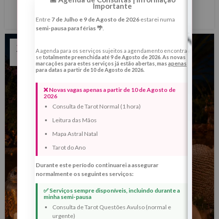
Importante
LER MAIS
Entre
7 de Julho e 9 de Agosto de 2026
estarei numa
semi-pausa para férias 🌴
.
22
A agenda para os serviços sujeitos a agendamento encontra-
se
totalmente preenchida até 9 de Agosto de 2026
.
As novas
MAI
marcações para estes serviços já estão abertas, mas
apenas
para datas a partir de 10 de Agosto de 2026.
❌ Novas vagas apenas a partir de 10 de Agosto de
2026
Consulta de Tarot Normal (1 hora)
Leitura das Mãos
Mapa Astral Natal
Tarot do Ano
Durante este período continuarei a assegurar
normalmente os seguintes serviços:
✅ Serviços sempre disponíveis, incluindo durante a
minha semi-pausa
Consulta de Tarot Questões Avulso (normal e
urgente)