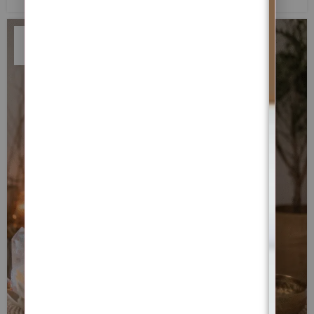
18
JUN