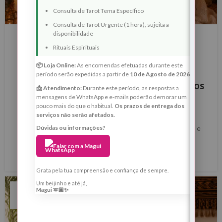
Consulta de Tarot Tema Específico
BLOG
Consulta de Tarot Urgente (1 hora), sujeita a
disponibilidade
Lua Cheia de 31 de Maio de 2026 em
Rituais Espirituais
Sagitário — Ritual Espiritual de
📦 Loja Online:
As encomendas efetuadas durante este
Libertação Emocional, Quebra de
período serão expedidas a partir de
10 de Agosto de 2026
.
Bloqueios e Abertura de Novos Caminhos
📩 Atendimento:
Durante este período, as respostas a
mensagens de WhatsApp e e-mails poderão demorar um
0
Margarida Fernandes
pouco mais do que o habitual.
Os prazos de entrega dos
serviços não serão afetados.
Lua Cheia de 31 de Maio de 2026 em Sagitário — Ritual
Dúvidas ou informações?
Espiritual de Libertação Emocional, Quebra de Bloqueios e
Abertura de Novos Camin...
Falar com a Magui
LER MAIS
Grata pela tua compreensão e confiança de sempre.
Um beijinho e até já,
17
Magui 🫶🏼✨
MAI