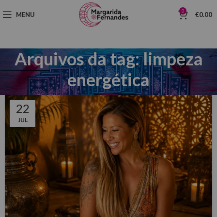
0
MENU
€
0.00
Arquivos da tag: limpeza
energética
22
JUL