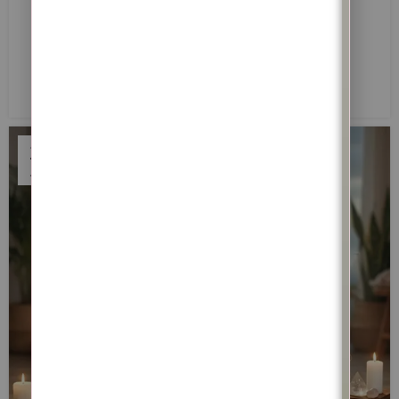
Lua Nova de 16 de Maio de 2026 em Touro — Ritual de
Reestruturação Energética, Estabilidade Interior e
Prosperidade Consciente
LER MAIS
28
ABR