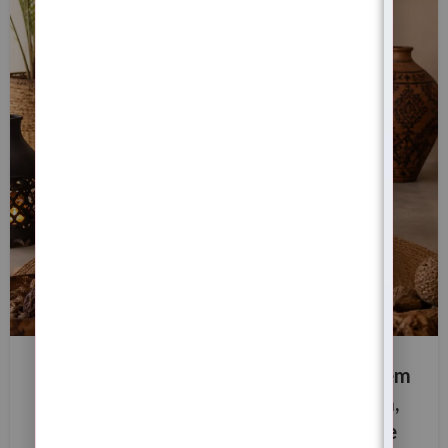
BLOG
Lua Crescente de 21 de Maio de 2026 em
Leão — Ritual de Expansão Energética,
Abertura de Caminhos e Prosperidade