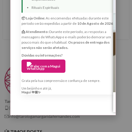
Lua Nova de 16 de Maio de 2026 em Touro — Ritual de
Rituais Espirituais
Reestruturação Energética, Estabilidade Interior e
📦 Loja Online:
As encomendas efetuadas durante este
Prosperidade Consciente
período serão expedidas a partir de
10 de Agosto de 2026
.
LER MAIS
📩 Atendimento:
Durante este período, as respostas a
mensagens de WhatsApp e e-mails poderão demorar um
pouco mais do que o habitual.
Os prazos de entrega dos
serviços não serão afetados.
Dúvidas ou informações?
Falar com a Magui
Grata pela tua compreensão e confiança de sempre.
Um beijinho e até já,
Magui 🫶🏼✨
Taróloga, Cartomante e Quiróloga
(+351) 925 799 410
info@tarologamargaridafernandes.com
ÚLTIMOS POSTS