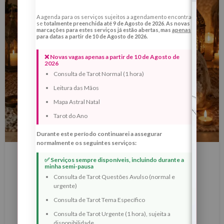
A agenda para os serviços sujeitos a agendamento encontra-
se
totalmente preenchida até 9 de Agosto de 2026
.
As novas
marcações para estes serviços já estão abertas, mas
apenas
para datas a partir de 10 de Agosto de 2026.
❌ Novas vagas apenas a partir de 10 de Agosto de
2026
Consulta de Tarot Normal (1 hora)
Leitura das Mãos
Mapa Astral Natal
Tarot do Ano
Durante este período continuarei a assegurar
BLOG
normalmente os seguintes serviços:
Lua Nova de 16 de Maio de 2026 em
✅ Serviços sempre disponíveis, incluindo durante a
minha semi-pausa
Touro — Ritual de Reestruturação
Consulta de Tarot Questões Avulso (normal e
urgente)
Energética, Estabilidade Interior e
Consulta de Tarot Tema Específico
Prosperidade Consciente
Consulta de Tarot Urgente (1 hora), sujeita a
0
Margarida Fernandes
disponibilidade