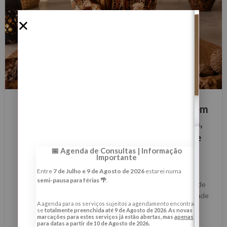
BLOG
Lua Crescente de 21 de Maio de 2026 em
Leão — Ritual de Expansão Energética,
Abertura de Caminhos e Prosperidade
Consciente em Cabo Verde
📅 Agenda de Consultas | Informação
Importante
0
Margarida Fernandes
Entre
7 de Julho e 9 de Agosto de 2026
estarei numa
semi-pausa para férias 🌴
.
Lua Crescente de 21 de Maio de 2026 em Leão — Ritual de
Expansão Energética, Abertura de Caminhos e Prosperidade
A agenda para os serviços sujeitos a agendamento encontra-
Consciente em Cabo Ver...
se
totalmente preenchida até 9 de Agosto de 2026
.
As novas
marcações para estes serviços já estão abertas, mas
apenas
LER MAIS
para datas a partir de 10 de Agosto de 2026.