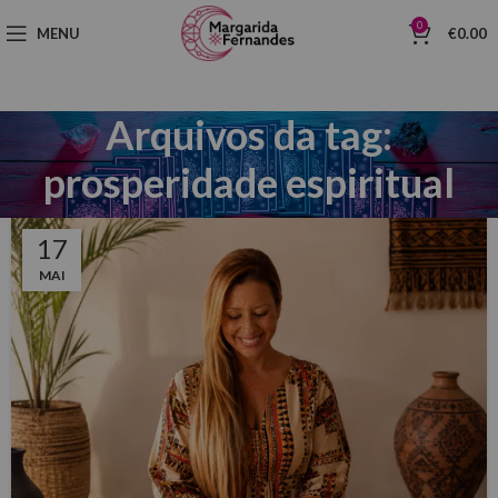
0
MENU
€
0.00
Arquivos da tag:
prosperidade espiritual
17
MAI