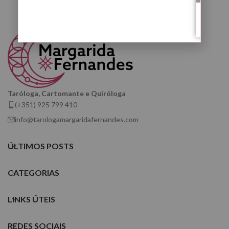
Taróloga, Cartomante e Quiróloga
(+351) 925 799 410
info@tarologamargaridafernandes.com
ÚLTIMOS POSTS
CATEGORIAS
LINKS ÚTEIS
REDES SOCIAIS