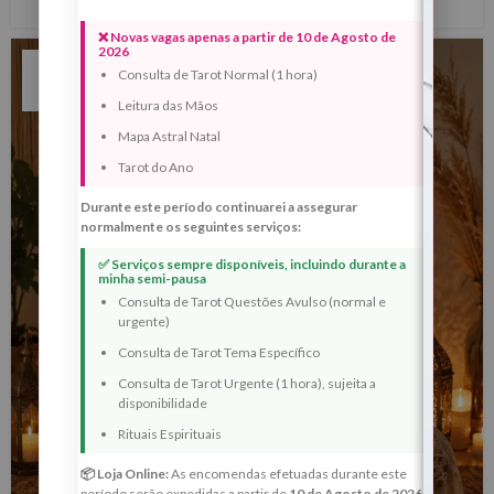
❌ Novas vagas apenas a partir de 10 de Agosto de
2026
11
Consulta de Tarot Normal (1 hora)
MAI
Leitura das Mãos
Mapa Astral Natal
Tarot do Ano
Durante este período continuarei a assegurar
normalmente os seguintes serviços:
✅ Serviços sempre disponíveis, incluindo durante a
minha semi-pausa
Consulta de Tarot Questões Avulso (normal e
urgente)
Consulta de Tarot Tema Específico
Consulta de Tarot Urgente (1 hora), sujeita a
disponibilidade
Rituais Espirituais
📦 Loja Online:
As encomendas efetuadas durante este
período serão expedidas a partir de
10 de Agosto de 2026
.