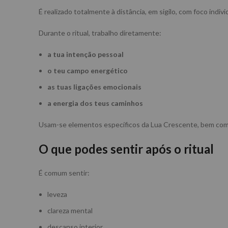
É realizado totalmente à distância, em sigilo, com foco indivi
Durante o ritual, trabalho diretamente:
a tua intenção pessoal
o teu campo energético
as tuas ligações emocionais
a energia dos teus caminhos
Usam-se elementos específicos da Lua Crescente, bem como té
O que podes sentir após o ritual
É comum sentir:
leveza
clareza mental
descanso interior