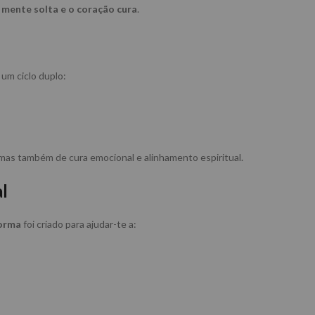
 mente solta e o coração cura
.
 um ciclo duplo:
 mas também de cura emocional e alinhamento espiritual.
al
forma
foi criado para ajudar-te a: