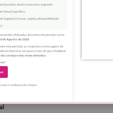
rot Questões Avulso (normal e urgente)
ot Tema Específico
t Urgente (1 hora), sujeita a disponibilidade
ais
omendas efetuadas durante este período serão
10 de Agosto de 2026
.
nte este período, as respostas a mensagens de
oderão demorar um pouco mais do que o habitual.
 dos serviços não serão afetados.
ões?
gui
ensão e confiança de sempre.
al