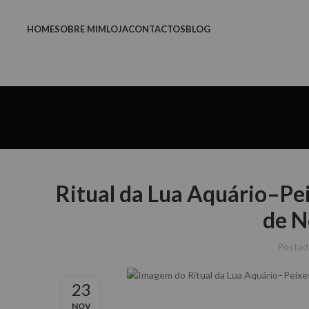
HOME
SOBRE MIM
LOJA
CONTACTOS
BLOG
Ritual da Lua Aquário–Pei
de N
Postad
23
NOV