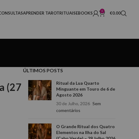
0
CONSULTAS
APRENDER TAROT
RITUAIS
EBOOKS
€
0.00
ÚLTIMOS POSTS
Ritual da Lua Quarto
a (27
Minguante em Touro de 6 de
Agosto 2026
30 de Julho, 2026
Sem
comentários
O Grande Ritual dos Quatro
Elementos na Ilha do Sal
(Cabo Verde) – 29 Julho 2026