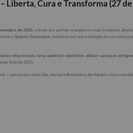
– Liberta, Cura e Transforma (27 de
ovembro de 2025
, cria um dos portais energéticos mais intuitivos, liber
urante a
Quarto Crescente
, momento em que a energia da Lua começa a
queios emocionais
,
curar padrões repetidos
,
aliviar cansaços antigo
ação final de 2025.
ral — que junta a visão fria, mental e libertadora de Aquário com a sensib