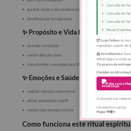
Consulta de Ta
ganhar visão e discernimento
Consulta de Tar
desbloquear estagnação
Consulta de Taro
Rituais Espiritu
✨ Propósito e Vida Espiritual
📦 Loja Online:
As enc
acordar a intuição
expedidas a partir de
📩 Atendimento:
Dura
sentir direção clara
WhatsApp e e-mails p
transformar a energia para 2026
Os prazos de entrega
Dúvidas ou informaç
✨ Emoções e Saúde Energética
Falar com a Ma
reduzir cansaço emocional
Grata pela tua compre
aliviar ansiedade subtil
Um beijinho e até já,
sentir mais leveza interior
Magui 🫶🏼✨
Como funciona este ritual espiritu