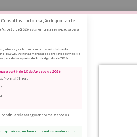
 Consultas | Informação Importante
de Agosto de 2026
estarei numa
semi-pausa para
r com este ritual
s sujeitos a agendamento encontra-se
totalmente
sto de 2026
.
As novas marcações para estes serviços já
as
para datas a partir de 10 de Agosto de 2026.
as a partir de 10 de Agosto de 2026
ot Normal (1 hora)
os
al
 continuarei a assegurar normalmente os
disponíveis, incluindo durante a minha semi-