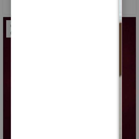
LER MAIS
07
NOV