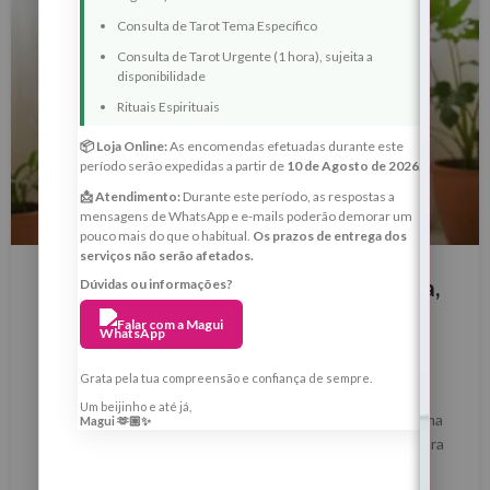
Consulta de Tarot Tema Específico
Consulta de Tarot Urgente (1 hora), sujeita a
disponibilidade
Rituais Espirituais
📦 Loja Online:
As encomendas efetuadas durante este
período serão expedidas a partir de
10 de Agosto de 2026
.
📩 Atendimento:
Durante este período, as respostas a
mensagens de WhatsApp e e-mails poderão demorar um
pouco mais do que o habitual.
Os prazos de entrega dos
BLOG
serviços não serão afetados.
Ritual da Lua Aquário–Peixes – Liberta,
Dúvidas ou informações?
Cura e Transforma (27 de Novembro
Falar com a Magui
2025)
Grata pela tua compreensão e confiança de sempre.
0
Margarida Fernandes
Um beijinho e até já,
Ritual da Lua Aquário–Peixes – Liberta, Cura e Transforma
Magui 🫶🏼✨
(27 de Novembro 2025) A transição da Lua de Aquário para
Peixes, no dia 27 d...