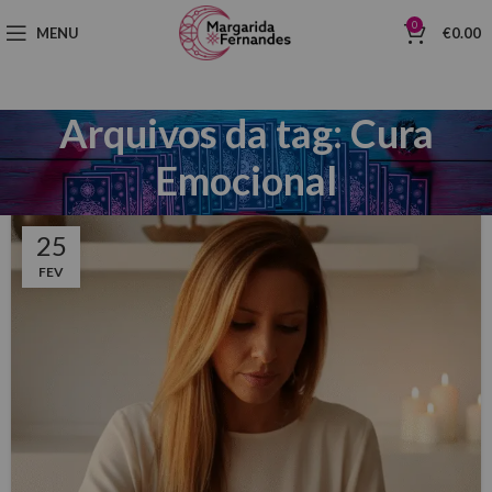
0
MENU
€
0.00
Arquivos da tag: Cura
Emocional
25
FEV