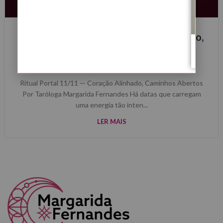
BLOG
Ritual Portal 11/11 — Coração Alinhado,
Caminhos Abertos
0
Margarida Fernandes
Ritual Portal 11/11 — Coração Alinhado, Caminhos Abertos
Por Taróloga Margarida Fernandes Há datas que carregam
uma energia tão inten...
LER MAIS