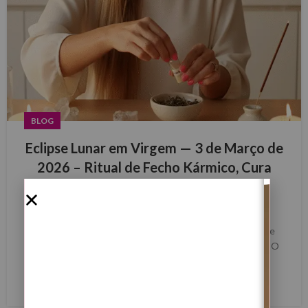
BLOG
Eclipse Lunar em Virgem — 3 de Março de
2026 – Ritual de Fecho Kármico, Cura
Emocional e Reorganização Interna
0
Margarida Fernandes
Eclipse Lunar em Virgem — 3 de Março de 2026 Ritual de
Fecho Kármico, Cura Emocional e Reorganização Interna O
Eclipse Lunar em Virge...
LER MAIS