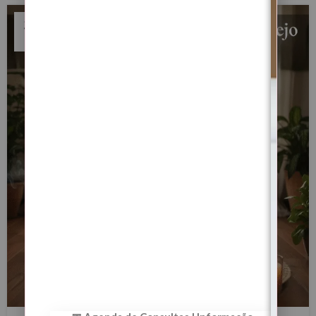
31
DEZ
BLOG