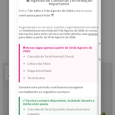
📅 Agenda de Consultas | Informação
Importante
Ritual da Lua Cheia em Caranguejo –
Entre
7 de Julho e 9 de Agosto de 2026
estarei numa
Cura, Proteção e Renascimento
semi-pausa para férias 🌴
.
Emocional para 2026
A agenda para os serviços sujeitos a agendamento encontra-
0
Margarida Fernandes
se
totalmente preenchida até 9 de Agosto de 2026
.
As novas
marcações para estes serviços já estão abertas, mas
apenas
para datas a partir de 10 de Agosto de 2026.
Ritual da Lua Cheia em Caranguejo – Cura, Proteção e
Renascimento Emocional para 2026 A...
❌ Novas vagas apenas a partir de 10 de Agosto de
2026
LER MAIS
Consulta de Tarot Normal (1 hora)
Leitura das Mãos
23
Mapa Astral Natal
NOV
Tarot do Ano
Durante este período continuarei a assegurar
normalmente os seguintes serviços:
✅ Serviços sempre disponíveis, incluindo durante a
minha semi-pausa
Consulta de Tarot Questões Avulso (normal e
urgente)