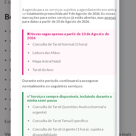
E isso também é abertura de caminhos.
A agenda para os serviços sujeitos a agendamento encontra-
se
totalmente preenchida até 9 de Agosto de 2026
.
As novas
Benefícios espirituais deste ritual
marcações para estes serviços já estão abertas, mas
apenas
para datas a partir de 10 de Agosto de 2026.
mais proteção espiritual
❌ Novas vagas apenas a partir de 10 de Agosto de
2026
maior paz emocional
Consulta de Tarot Normal (1 hora)
abertura de caminhos com mais segurança
Leitura das Mãos
fortalecimento interior
Mapa Astral Natal
limpeza de energias pesadas
Tarot do Ano
cura de padrões emocionais antigos
Durante este período continuarei a assegurar
normalmente os seguintes serviços:
mais harmonia familiar
✅ Serviços sempre disponíveis, incluindo durante a
mais clareza para decisões
minha semi-pausa
Consulta de Tarot Questões Avulso (normal e
preparação para uma nova fase
urgente)
Consulta de Tarot Tema Específico
Esta Lua Nova não vem apenas abrir uma porta.
Consulta de Tarot Urgente (1 hora), sujeita a
Vem ajudar-te a entrar nela mais protegida, mais inteira e mais
disponibilidade