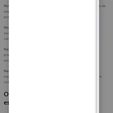
No trabalho
, pode ajudar a abrir caminhos, desbloquear medo de
avançar, fortalecer a confiança e preparar novos passos
profissionais com mais segurança.
No dinheiro
, pode trabalhar bloqueios emocionais ligados à
escassez, medo de perder, insegurança material e falta de
confiança para receber.
Na vida pessoal
, pode ajudar a recuperar força interior, paz,
proteção energética, estabilidade emocional e clareza para
escolhas importantes.
Na espiritualidade
, atua na limpeza energética, proteção
espiritual, fortalecimento intuitivo e alinhamento com um novo
ciclo lunar.
O que este ritual trabalha
espiritualmente?