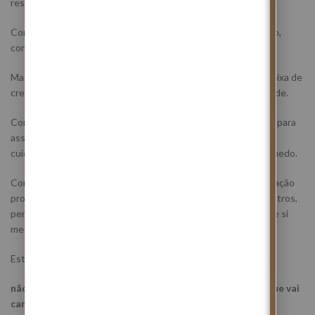
resolvido.
Com
Júpiter em Leão
, existe também uma força de expansão,
coragem e recuperação de brilho pessoal.
Mas essa expansão só se torna saudável quando a pessoa deixa de
crescer a partir da ferida e começa a crescer a partir da verdade.
Com
Saturno e Neptuno em Carneiro
, o céu pede coragem para
assumir uma nova postura perante a vida, mas também pede
cuidado com ilusões, impulsos e decisões feitas apenas por medo.
Com
Plutão retrógrado em Aquário
, existe uma transformação
profunda na forma como a pessoa se posiciona perante os outros,
perante grupos, relações, dependências e versões antigas de si
mesma.
Esta Lua Nova traz uma mensagem muito clara:
não basta abrir caminhos; é preciso proteger a energia que vai
caminhar por eles.