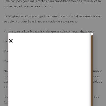
uma das posições mais fortes para trabalhar emoções, família, casa,
proteção, intuição e cura interior.
Caranguejo é um signo ligado à memória emocional, às raízes, ao lar,
ao colo, à proteção e à necessidade de segurança.
Por isso, esta Lua Nova não fala apenas de começar algo novo.
Fala de começar de forma mais protegida.
Mais consciente.
Mais alinhada com aquilo que a alma realmente precisa.
Nesta data,
Mercúrio encontra-se retrógrado em Caranguejo
, o
que pode trazer memórias antigas, assuntos familiares, conversas
por resolver, emoções guardadas, saudades, dúvidas e necessidade
de rever decisões.
Isto torna este ritual ainda mais importante para quem sente que
quer avançar, mas continua presa a algo emocionalmente mal