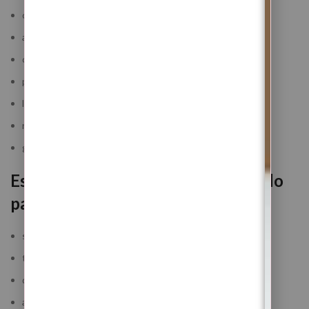
começar uma nova fase com mais proteção
abrir caminhos no amor, trabalho, dinheiro e vida pessoal
curar feridas emocionais antigas
proteger a casa, a família e a energia pessoal
libertar medos que impedem o avanço
recuperar paz interior
ganhar clareza para decisões importantes
Este Ritual é especialmente indicado
para ti se:
sentes que precisas de um novo começo
tens sentido a tua energia pesada ou vulnerável
queres abrir caminhos, mas sentes bloqueios
andas emocionalmente cansada