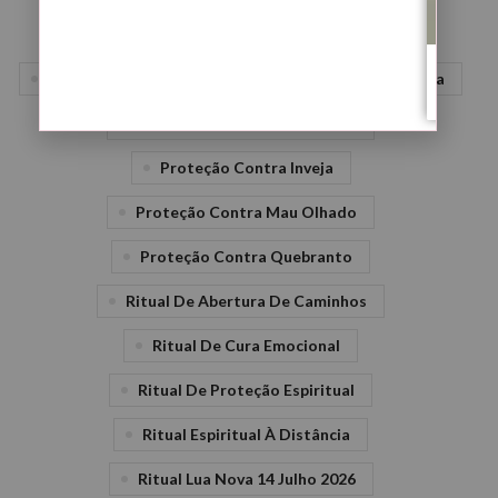
Abertura De Caminhos Trabalho
Cura Emocional Espiritual
Limpeza Energética
Lua Nova Em Caranguejo 2026
Proteção Contra Inveja
Proteção Contra Mau Olhado
Proteção Contra Quebranto
Ritual De Abertura De Caminhos
Ritual De Cura Emocional
Ritual De Proteção Espiritual
Ritual Espiritual À Distância
Ritual Lua Nova 14 Julho 2026