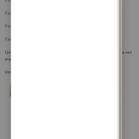
Para abrir caminhos.
Para proteger a tua energia.
Para ajudar a curar o que ainda te impede de confiar na vida.
Que esta Lua Nova te ajude a começar de novo, mas desta vez
mais inteira, mais protegida e mais fiel a ti.
Um beijinho de Luz,
Abertura De Caminhos Amor
Abertura De Caminhos Dinheiro