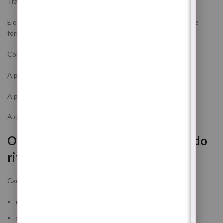
Trabalha a energia.
E quando a energia muda, a pessoa começa a posicionar-se de
forma diferente.
Começa a escolher melhor.
A proteger-se mais.
A permitir menos invasão.
A confiar mais no seu caminho.
O que a pessoa pode sentir depois do
ritual?
Cada pessoa sente de forma diferente, mas é comum surgir:
maior necessidade de descanso
sonhos intensos ou simbólicos