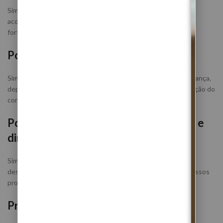
Sim. A energia de Caranguejo favorece a cura emocional, o
acolhimento interior, a libertação de mágoas antigas e o
fortalecimento do amor-próprio.
Posso participar por causa de amor?
Sim. Este ritual pode ajudar em situações de mágoas, insegurança,
dependência emocional, necessidade de amor-próprio, proteção do
coração e preparação para relações mais saudáveis.
Posso participar por causa de trabalho e
dinheiro?
Sim. O ritual pode trabalhar abertura de caminhos, clareza,
desbloqueio emocional, confiança e segurança para novos passos
profissionais e materiais.
Preciso de estar presente?