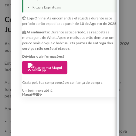
consciente.
Rituais Espirituais
Como participar no Ritual — 14 de
📦 Loja Online:
As encomendas efetuadas durante este
período serão expedidas a partir de
10 de Agosto de 2026
.
Julho de 2026
📩 Atendimento:
Durante este período, as respostas a
mensagens de WhatsApp e e-mails poderão demorar um
pouco mais do que o habitual.
Os prazos de entrega dos
As inscrições para o Ritual da Lua Nova de 14 de Julho de 2026
serviços não serão afetados.
estão abertas até às 21h, hora de Lisboa, do próprio dia.
Dúvidas ou informações?
Este ritual é realizado por
Margarida Fernandes
, de forma
Falar com a Magui
individual, consciente e totalmente sigilosa
.
A atuação energética é feita através do
nome completo
, que
Grata pela tua compreensão e confiança de sempre.
funciona como ponto de ligação ao campo energético de cada
Um beijinho e até já,
Magui 🫶🏼✨
pessoa.
Após a tua inscrição:
receberás a orientação necessária para participar
o teu nome será incluído no trabalho espiritual desta Lua Nova