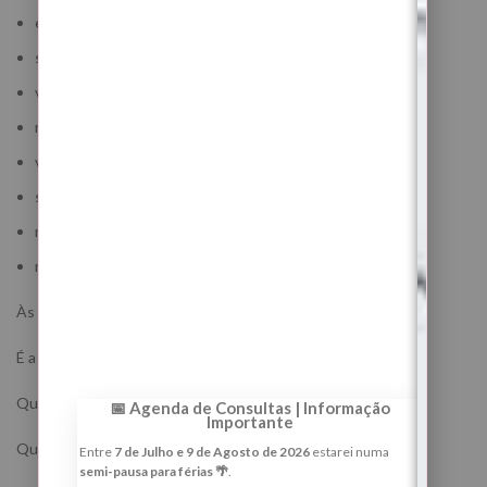
emoções antigas a virem à superfície
sensação de limpeza interior
vontade de proteger mais a casa e a energia
mais clareza sobre relações e decisões
vontade de reorganizar a vida
sensação gradual de leveza
mais calma emocional
maior confiança para iniciar uma nova fase
Às vezes, o primeiro sinal do ritual não é algo exterior.
É a pessoa sentir que já não quer viver da mesma forma.
Que já não aceita a mesma energia.
📅 Agenda de Consultas | Informação
Importante
Que já não se abandona com tanta facilidade.
Entre
7 de Julho e 9 de Agosto de 2026
estarei numa
semi-pausa para férias 🌴
.