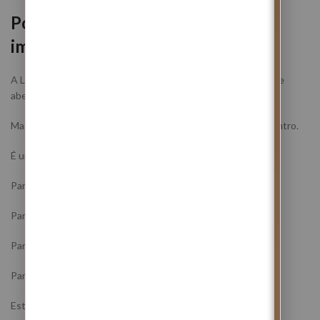
Porque esta Lua Nova é tão
importante espiritualmente?
A Lua Nova representa início, semente, intenção, renovação e
abertura de ciclo.
Mas em Caranguejo, esta abertura acontece primeiro por dentro.
É uma Lua para reconstruir a base emocional.
Para proteger o lar espiritual.
Para limpar pesos antigos.
Para fortalecer a intuição.
Para voltar a sentir segurança na própria vida.
Esta é uma data especialmente favorável para quem deseja: