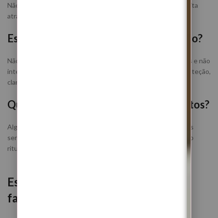
Não. O ritual é realizado à distância. A ligação energética é feita
através do teu nome completo.
Este ritual interfere com o livre-arbítrio?
Não. Este trabalho não manipula pessoas, não força vontades e não
interfere com decisões de terceiros. Atua na tua energia, proteção,
clareza e abertura espiritual.
Quanto tempo demora a sentir os efeitos?
Algumas pessoas sentem efeitos entre 24 a 72 horas. Outras
sentem de forma mais gradual, ao longo dos dias seguintes ao
ritual.
Estás pronta para iniciar uma nova
fase com mais proteção?