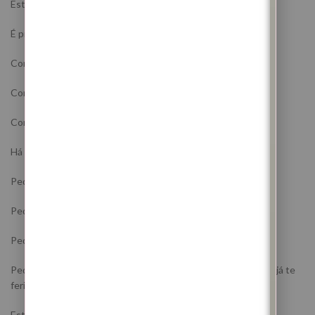
Esta Lua Nova vem lembrar-te que não basta querer avançar.
É preciso avançar com a energia limpa.
Com o coração mais protegido.
Com a alma mais segura.
Com os caminhos mais alinhados.
Há fases em que a vida não pede apenas coragem.
Pede cuidado.
Pede proteção.
Pede cura.
Pede que deixes de caminhar com o peso de tudo aquilo que já te
feriu.
Este ritual nasce precisamente para isso.