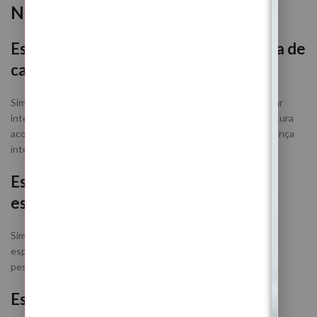
Nova Julho 2026
Esta Lua Nova é indicada para abertura de
caminhos?
Sim. A Lua Nova é uma fase favorável para iniciar ciclos, plantar
intenções e abrir novos caminhos. Em Caranguejo, essa abertura
acontece através da proteção, da cura emocional e da segurança
interior.
Este ritual também trabalha proteção
espiritual?
Sim. Este ritual trabalha proteção energética, fortalecimento
espiritual, limpeza de energias densas e proteção do campo
pessoal e familiar.
Este ritual ajuda na cura emocional?