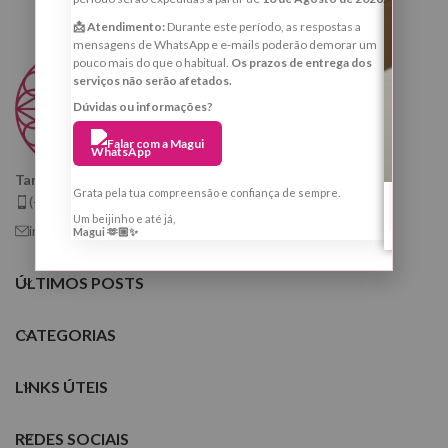
📩 Atendimento:
Durante este período, as respostas a
mensagens de WhatsApp e e-mails poderão demorar um
pouco mais do que o habitual.
Os prazos de entrega dos
serviços não serão afetados.
Dúvidas ou informações?
Falar com a Magui
Taróloga, Cartomante e Quiróloga
Grata pela tua compreensão e confiança de sempre.
(+351) 925 799 410
Um beijinho e até já,
info@tarologamargaridafernandes.com
Magui 🫶🏼✨
ÚLTIMOS POSTS
CATEGORIAS
LINKS ÚTEIS
REDES SOCIAIS