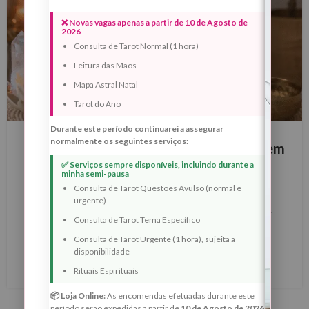
❌ Novas vagas apenas a partir de 10 de Agosto de
2026
Consulta de Tarot Normal (1 hora)
Leitura das Mãos
Mapa Astral Natal
Tarot do Ano
BLOG
Durante este período continuarei a assegurar
normalmente os seguintes serviços:
21 de Junho – Ritual da Lua Crescente em
✅ Serviços sempre disponíveis, incluindo durante a
Balança (Harmonia e Reequilíbrio)
minha semi-pausa
0
Consulta de Tarot Questões Avulso (normal e
Margarida Fernandes
urgente)
Lua Crescente em Balança e Solstício de Verão 2026 —
Consulta de Tarot Tema Específico
Ritual de Harmonia, Reciprocidade e Reequilíbrio dos
Consulta de Tarot Urgente (1 hora), sujeita a
Caminhos
disponibilidade
LER MAIS
Rituais Espirituais
📦 Loja Online:
As encomendas efetuadas durante este
período serão expedidas a partir de
10 de Agosto de 2026
.