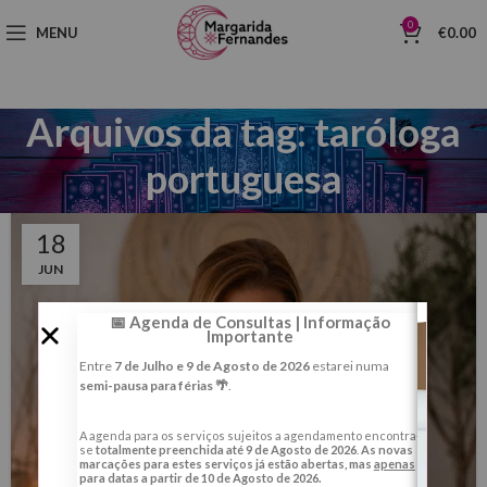
0
MENU
€
0.00
Arquivos da tag: taróloga
portuguesa
18
JUN
📅 Agenda de Consultas | Informação
Importante
Entre
7 de Julho e 9 de Agosto de 2026
estarei numa
semi-pausa para férias 🌴
.
A agenda para os serviços sujeitos a agendamento encontra-
se
totalmente preenchida até 9 de Agosto de 2026
.
As novas
marcações para estes serviços já estão abertas, mas
apenas
para datas a partir de 10 de Agosto de 2026.