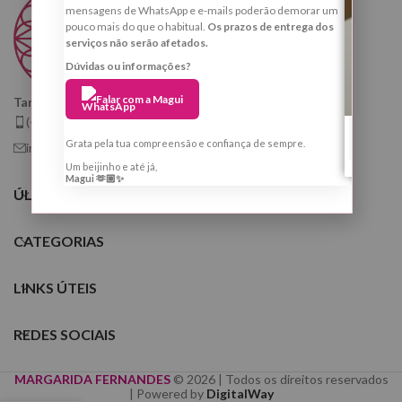
mensagens de WhatsApp e e-mails poderão demorar um
pouco mais do que o habitual.
Os prazos de entrega dos
serviços não serão afetados.
Dúvidas ou informações?
Falar com a Magui
Taróloga, Cartomante e Quiróloga
(+351) 925 799 410
Grata pela tua compreensão e confiança de sempre.
info@tarologamargaridafernandes.com
Um beijinho e até já,
Magui 🫶🏼✨
ÚLTIMOS POSTS
CATEGORIAS
LINKS ÚTEIS
REDES SOCIAIS
MARGARIDA FERNANDES
© 2026 | Todos os direitos reservados
| Powered by
DigitalWay