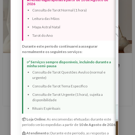
2026
Consulta de Tarot Normal (1 hora)
Leitura das Mãos
Mapa Astral Natal
Tarot do Ano
Durante este período continuarei a assegurar
normalmente os seguintes serviços:
BLOG
✅ Serviços sempre disponíveis, incluindo durante a
Lua Cheia em Leão – 1 de Fevereiro de
minha semi-pausa
2026
Consulta de Tarot Questões Avulso (normal e
urgente)
0
Margarida Fernandes
Consulta de Tarot Tema Específico
Consulta de Tarot Urgente (1 hora), sujeita a
LER MAIS
disponibilidade
Rituais Espirituais
📦 Loja Online:
As encomendas efetuadas durante este
período serão expedidas a partir de
10 de Agosto de 2026
.
📩 Atendimento:
Durante este período, as respostas a