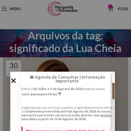
0
MENU
€
0.00
Arquivos da tag:
significado da Lua Cheia
30
JAN
📅 Agenda de Consultas | Informação
Importante
Entre
7 de Julho e 9 de Agosto de 2026
estarei numa
semi-pausa para férias 🌴
.
A agenda para os serviços sujeitos a agendamento encontra-
se
totalmente preenchida até 9 de Agosto de 2026
.
As novas
marcações para estes serviços já estão abertas, mas
apenas
para datas a partir de 10 de Agosto de 2026.
❌ Novas vagas apenas a partir de 10 de Agosto de