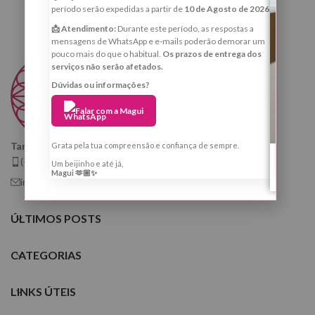
período serão expedidas a partir de
10 de Agosto de 2026
.
📩 Atendimento:
Durante este período, as respostas a
mensagens de WhatsApp e e-mails poderão demorar um
pouco mais do que o habitual.
Os prazos de entrega dos
serviços não serão afetados.
Dúvidas ou informações?
Falar com a Magui
Taróloga, Cartomante e Quiróloga
Grata pela tua compreensão e confiança de sempre.
(+351) 925 799 410
Um beijinho e até já,
Magui 🫶🏼✨
info@tarologamargaridafernandes.com
ÚLTIMOS POSTS
CATEGORIAS
LINKS ÚTEIS