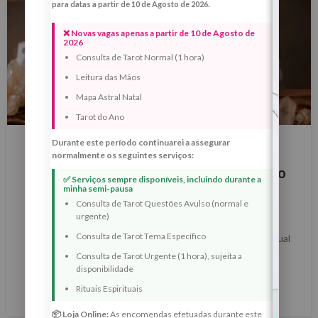
para datas a partir de 10 de Agosto de 2026.
❌ Novas vagas apenas a partir de 10 de Agosto de
2026
Consulta de Tarot Normal (1 hora)
Leitura das Mãos
Mapa Astral Natal
Tarot do Ano
BLOG
Durante este período continuarei a assegurar
Ritual Lua Minguante em Carneiro 9
normalmente os seguintes serviços:
Junho 2026 | Libertação e Recuperação
✅ Serviços sempre disponíveis, incluindo durante a
minha semi-pausa
da Força Interior
Consulta de Tarot Questões Avulso (normal e
0
urgente)
Margarida Fernandes
Consulta de Tarot Tema Específico
Lua Minguante de 9 de Junho de 2026 em Carneiro — Ritual
de Corte de Desgaste, Libertação de Conflitos e
Consulta de Tarot Urgente (1 hora), sujeita a
disponibilidade
Recuperação da Força Interior ...
Rituais Espirituais
LER MAIS
📦 Loja Online:
As encomendas efetuadas durante este