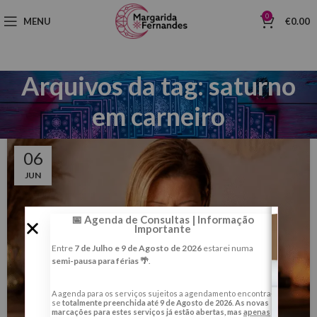
0
MENU
€
0.00
Arquivos da tag: saturno
em carneiro
06
JUN
📅 Agenda de Consultas | Informação
Importante
Entre
7 de Julho e 9 de Agosto de 2026
estarei numa
semi-pausa para férias 🌴
.
A agenda para os serviços sujeitos a agendamento encontra-
se
totalmente preenchida até 9 de Agosto de 2026
.
As novas
marcações para estes serviços já estão abertas, mas
apenas