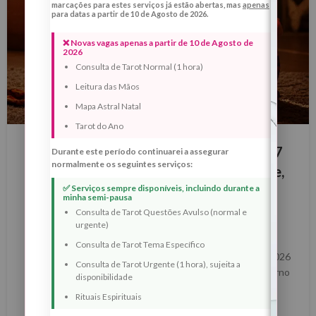
marcações para estes serviços já estão abertas, mas
apenas
para datas a partir de 10 de Agosto de 2026.
❌ Novas vagas apenas a partir de 10 de Agosto de
2026
Consulta de Tarot Normal (1 hora)
Leitura das Mãos
Mapa Astral Natal
BLOG
Tarot do Ano
Lua Nova com Eclipse Solar Anular – 17
Durante este período continuarei a assegurar
normalmente os seguintes serviços:
de Fevereiro de 2026 – Ritual de Corte,
✅ Serviços sempre disponíveis, incluindo durante a
Renascimento e Reposicionamento
minha semi-pausa
Interno
Consulta de Tarot Questões Avulso (normal e
urgente)
0
Margarida Fernandes
Consulta de Tarot Tema Específico
Lua Nova com Eclipse Solar Anular – 17 de Fevereiro de 2026
Consulta de Tarot Urgente (1 hora), sujeita a
Ritual de Corte, Renascimento e Reposicionamento Interno
disponibilidade
A Lua Nova com E...
Rituais Espirituais
LER MAIS