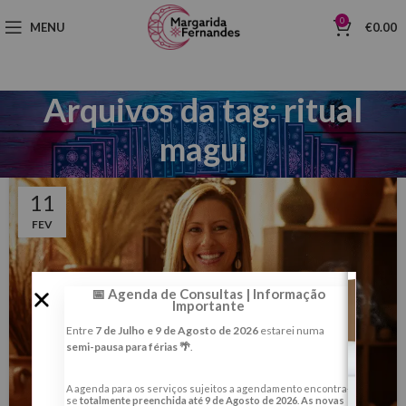
0
MENU
€
0.00
Arquivos da tag: ritual
magui
11
FEV
📅 Agenda de Consultas | Informação
Importante
Entre
7 de Julho e 9 de Agosto de 2026
estarei numa
semi-pausa para férias 🌴
.
A agenda para os serviços sujeitos a agendamento encontra-
se
totalmente preenchida até 9 de Agosto de 2026
.
As novas