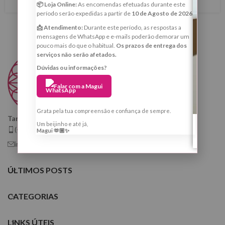
📦 Loja Online:
As encomendas efetuadas durante este
período serão expedidas a partir de
10 de Agosto de 2026
.
📩 Atendimento:
Durante este período, as respostas a
mensagens de WhatsApp e e-mails poderão demorar um
pouco mais do que o habitual.
Os prazos de entrega dos
serviços não serão afetados.
Dúvidas ou informações?
Falar com a Magui
Grata pela tua compreensão e confiança de sempre.
Taróloga, Cartomante e Quiróloga
Um beijinho e até já,
(+351) 925 799 410
Magui 🫶🏼✨
info@tarologamargaridafernandes.com
ÚLTIMOS POSTS
CATEGORIAS
LINKS ÚTEIS