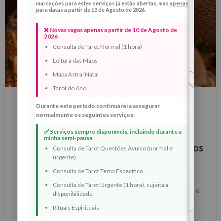
marcações para estes serviços já estão abertas, mas
apenas
para datas a partir de 10 de Agosto de 2026.
❌ Novas vagas apenas a partir de 10 de Agosto de
2026
Consulta de Tarot Normal (1 hora)
Leitura das Mãos
Mapa Astral Natal
BLOG
Tarot do Ano
Lua Cheia de 31 de Maio de 2026 em
Durante este período continuarei a assegurar
normalmente os seguintes serviços:
Sagitário — Ritual Espiritual de
✅ Serviços sempre disponíveis, incluindo durante a
Libertação Emocional, Quebra de
minha semi-pausa
Bloqueios e Abertura de Novos Caminhos
Consulta de Tarot Questões Avulso (normal e
urgente)
0
Margarida Fernandes
Consulta de Tarot Tema Específico
Lua Cheia de 31 de Maio de 2026 em Sagitário — Ritual
Consulta de Tarot Urgente (1 hora), sujeita a
Espiritual de Libertação Emocional, Quebra de Bloqueios e
disponibilidade
Abertura de Novos Camin...
Rituais Espirituais
LER MAIS