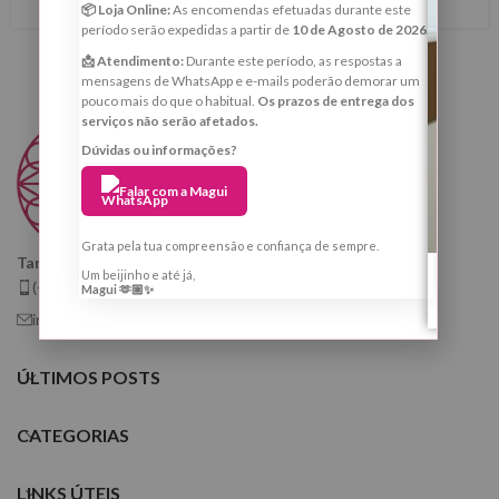
📦 Loja Online:
As encomendas efetuadas durante este
período serão expedidas a partir de
10 de Agosto de 2026
.
📩 Atendimento:
Durante este período, as respostas a
mensagens de WhatsApp e e-mails poderão demorar um
pouco mais do que o habitual.
Os prazos de entrega dos
serviços não serão afetados.
Dúvidas ou informações?
Falar com a Magui
Grata pela tua compreensão e confiança de sempre.
Taróloga, Cartomante e Quiróloga
Um beijinho e até já,
(+351) 925 799 410
Magui 🫶🏼✨
info@tarologamargaridafernandes.com
ÚLTIMOS POSTS
CATEGORIAS
LINKS ÚTEIS