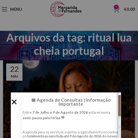
0
MENU
€
0.00
Arquivos da tag: ritual lua
cheia portugal
22
MAI
📅 Agenda de Consultas | Informação
Importante
Entre
7 de Julho e 9 de Agosto de 2026
estarei numa
semi-pausa para férias 🌴
.
A agenda para os serviços sujeitos a agendamento encontra-
se
totalmente preenchida até 9 de Agosto de 2026
.
As novas