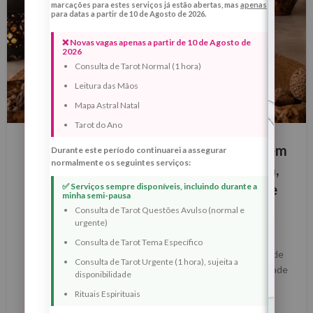
marcações para estes serviços já estão abertas, mas
apenas
para datas a partir de 10 de Agosto de 2026.
❌ Novas vagas apenas a partir de 10 de Agosto de
2026
Consulta de Tarot Normal (1 hora)
Leitura das Mãos
Mapa Astral Natal
BLOG
Tarot do Ano
Lua Crescente de 21 de Maio de 2026 em
Durante este período continuarei a assegurar
normalmente os seguintes serviços:
Leão — Ritual de Expansão Energética,
✅ Serviços sempre disponíveis, incluindo durante a
Abertura de Caminhos e Prosperidade
minha semi-pausa
Consciente em Cabo Verde
Consulta de Tarot Questões Avulso (normal e
urgente)
0
Margarida Fernandes
Consulta de Tarot Tema Específico
Lua Crescente de 21 de Maio de 2026 em Leão — Ritual de
Consulta de Tarot Urgente (1 hora), sujeita a
Expansão Energética, Abertura de Caminhos e Prosperidade
disponibilidade
Consciente em Cabo Ver...
Rituais Espirituais
LER MAIS