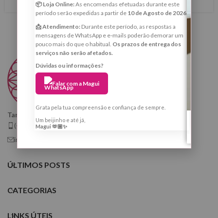
📦 Loja Online:
As encomendas efetuadas durante este
período serão expedidas a partir de
10 de Agosto de 2026
.
📩 Atendimento:
Durante este período, as respostas a
mensagens de WhatsApp e e-mails poderão demorar um
pouco mais do que o habitual.
Os prazos de entrega dos
serviços não serão afetados.
Dúvidas ou informações?
Falar com a Magui
Grata pela tua compreensão e confiança de sempre.
Taróloga, Cartomante e Quiróloga
Um beijinho e até já,
(+351) 925 799 410
Magui 🫶🏼✨
info@tarologamargaridafernandes.com
ÚLTIMOS POSTS
CATEGORIAS
LINKS ÚTEIS