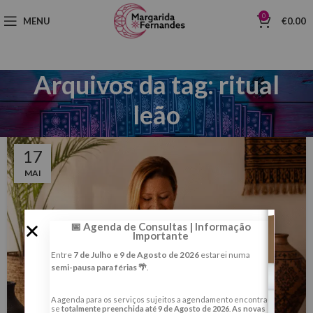
0
MENU
€
0.00
Arquivos da tag: ritual
leão
17
MAI
📅 Agenda de Consultas | Informação
Importante
Entre
7 de Julho e 9 de Agosto de 2026
estarei numa
semi-pausa para férias 🌴
.
A agenda para os serviços sujeitos a agendamento encontra-
se
totalmente preenchida até 9 de Agosto de 2026
.
As novas