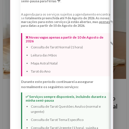
semi-pausa para férias 🌴
.
A agenda para os serviços sujeitos a agendamento encontra-
se
totalmente preenchida até 9 de Agosto de 2026
.
As novas
marcações para estes serviços já estão abertas, mas
apenas
para datas a partir de 10 de Agosto de 2026.
❌ Novas vagas apenas a partir de 10 de Agosto de
2026
Consulta de Tarot Normal (1 hora)
Leitura das Mãos
Mapa Astral Natal
Tarot do Ano
BLOG
Durante este período continuarei a assegurar
normalmente os seguintes serviços:
Lua Nova de 18 de Janeiro de 2026 —
✅ Serviços sempre disponíveis, incluindo durante a
Ritual de Alinhamento Interno, Direção
minha semi-pausa
Consciente e Reposicionamento Pessoal
Consulta de Tarot Questões Avulso (normal e
urgente)
no Ano 1
Consulta de Tarot Tema Específico
0
Margarida Fernandes
Consulta de Tarot Urgente (1 hora), sujeita a