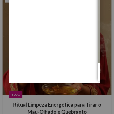
BLOG
Ritual Limpeza Energética para Tirar o
Mau-Olhado e Quebranto