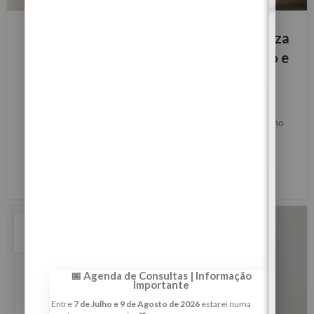
BLOG
Portal Energético 4/4 de 2026 — Limpeza
Espiritual, Fecho de Ciclos, Estabilização e
Abertura de Caminhos (sob donativo)
0
Margarida Fernandes
Portal Energético 4/4 de 2026 — Limpeza Espiritual, Fecho
de Ciclos, Estabilização e Abertura de Caminhos (sob
donativo)
LER MAIS
13
JAN
📅 Agenda de Consultas | Informação
Importante
Entre
7 de Julho e 9 de Agosto de 2026
estarei numa