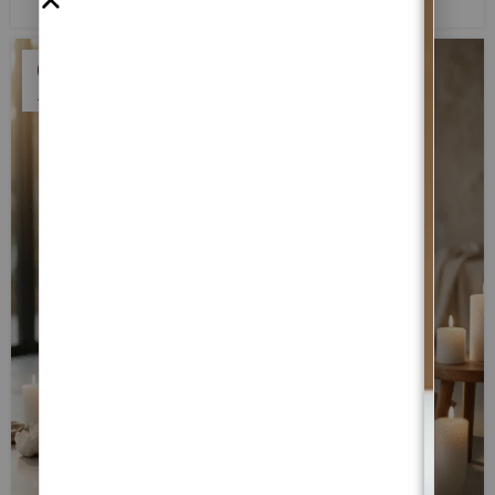
03
ABR