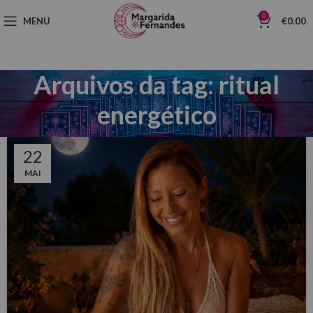
0
MENU
€
0.00
Arquivos da tag: ritual
energético
22
MAI