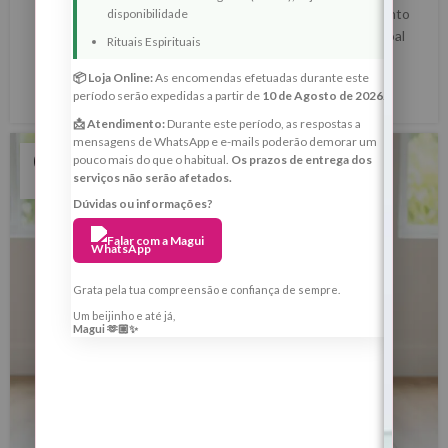
Lua Nova de 18 de Janeiro de 2026 — Ritual de Alinhamento
disponibilidade
Interno, Direção Consciente e Reposicionamento Pessoal
Rituais Espirituais
no Ano 1 O Ritual da ...
📦 Loja Online:
As encomendas efetuadas durante este
LER MAIS
período serão expedidas a partir de
10 de Agosto de 2026
.
📩 Atendimento:
Durante este período, as respostas a
mensagens de WhatsApp e e-mails poderão demorar um
09
pouco mais do que o habitual.
Os prazos de entrega dos
serviços não serão afetados.
JAN
Dúvidas ou informações?
Falar com a Magui
Grata pela tua compreensão e confiança de sempre.
Um beijinho e até já,
Magui 🫶🏼✨