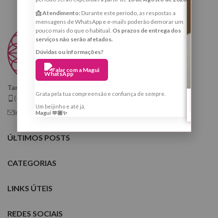
📩 Atendimento:
Durante este período, as respostas a
mensagens de WhatsApp e e-mails poderão demorar um
pouco mais do que o habitual.
Os prazos de entrega dos
serviços não serão afetados.
Dúvidas ou informações?
Falar com a Magui
Taróloga, Cartomante e Quiróloga
Grata pela tua compreensão e confiança de sempre.
(+351) 925 799 410
Um beijinho e até já,
info@tarologamargaridafernandes.com
Magui 🫶🏼✨
ÚLTIMOS POSTS
CATEGORIAS
LINKS ÚTEIS
REDES SOCIAIS