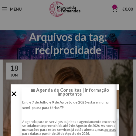
0
MENU
€
0.00
Arquivos da tag:
reciprocidade
18
JUN
📅 Agenda de Consultas | Informação
Importante
Entre
7 de Julho e 9 de Agosto de 2026
estarei numa
semi-pausa para férias 🌴
.
A agenda para os serviços sujeitos a agendamento encontra-
se
totalmente preenchida até 9 de Agosto de 2026
.
As novas
marcações para estes serviços já estão abertas, mas
apenas
para datas a partir de 10 de Agosto de 2026.