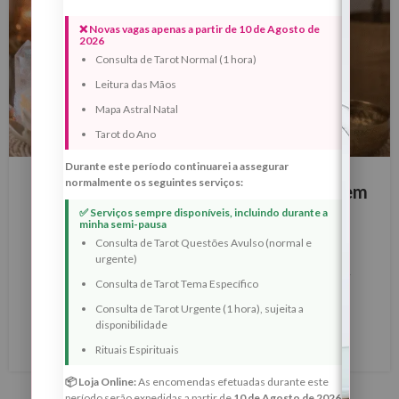
❌ Novas vagas apenas a partir de 10 de Agosto de
2026
Consulta de Tarot Normal (1 hora)
Leitura das Mãos
Mapa Astral Natal
Tarot do Ano
BLOG
Durante este período continuarei a assegurar
normalmente os seguintes serviços:
21 de Junho – Ritual da Lua Crescente em
✅ Serviços sempre disponíveis, incluindo durante a
Balança (Harmonia e Reequilíbrio)
minha semi-pausa
0
Consulta de Tarot Questões Avulso (normal e
Margarida Fernandes
urgente)
Lua Crescente em Balança e Solstício de Verão 2026 —
Consulta de Tarot Tema Específico
Ritual de Harmonia, Reciprocidade e Reequilíbrio dos
Consulta de Tarot Urgente (1 hora), sujeita a
Caminhos
disponibilidade
LER MAIS
Rituais Espirituais
📦 Loja Online:
As encomendas efetuadas durante este
período serão expedidas a partir de
10 de Agosto de 2026
.