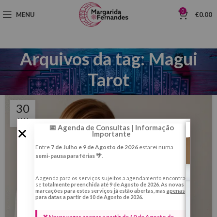
0
MENU
€
0.00
Arquivos da tag: Magui
Tarot
30
JAN
📅 Agenda de Consultas | Informação
Importante
Entre
7 de Julho e 9 de Agosto de 2026
estarei numa
semi-pausa para férias 🌴
.
A agenda para os serviços sujeitos a agendamento encontra-
se
totalmente preenchida até 9 de Agosto de 2026
.
As novas
marcações para estes serviços já estão abertas, mas
apenas
para datas a partir de 10 de Agosto de 2026.
❌ Novas vagas apenas a partir de 10 de Agosto de