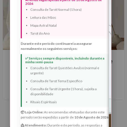
2026
Consulta de Tarot Normal (1 hora)
Leitura das Mãos
Mapa Astral Natal
Tarot do Ano
Durante este período continuarei a assegurar
normalmente os seguintes serviços:
BLOG
✅ Serviços sempre disponíveis, incluindo durante a
Lua Cheia em Leão – 1 de Fevereiro de
minha semi-pausa
2026
Consulta de Tarot Questões Avulso (normal e
urgente)
0
Margarida Fernandes
Consulta de Tarot Tema Específico
Consulta de Tarot Urgente (1 hora), sujeita a
LER MAIS
disponibilidade
Rituais Espirituais
📦 Loja Online:
As encomendas efetuadas durante este
período serão expedidas a partir de
10 de Agosto de 2026
.
📩 Atendimento:
Durante este período, as respostas a