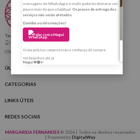
mensagens de WhatsApp e e-mails poderão demorar um
pouco mais do que o habitual.
Os prazos de entrega dos
serviços não serão afetados.
Dúvidas ou informações?
Falar com a Magui
Taróloga, Cartomante e Quiróloga
(+351) 925 799 410
Grata pela tua compreensão e confiança de sempre.
info@tarologamargaridafernandes.com
Um beijinho e até já,
Magui 🫶🏼✨
ÚLTIMOS POSTS
CATEGORIAS
LINKS ÚTEIS
REDES SOCIAIS
MARGARIDA FERNANDES
© 2026 | Todos os direitos reservados
| Powered by
DigitalWay