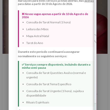
marcações para estes serviços já estão abertas, mas
apenas
para datas a partir de 10 de Agosto de 2026.
❌ Novas vagas apenas a partir de 10 de Agosto de
2026
Consulta de Tarot Normal (1 hora)
Leitura das Mãos
Mapa Astral Natal
Tarot do Ano
Durante este período continuarei a assegurar
BLOG
normalmente os seguintes serviços:
Ritual de Reencontro de Almas – Lua
✅ Serviços sempre disponíveis, incluindo durante a
minha semi-pausa
Quarto Crescente em Peixes, 31 de
Consulta de Tarot Questões Avulso (normal e
Outubro de 2025
urgente)
Consulta de Tarot Tema Específico
0
Margarida Fernandes
Consulta de Tarot Urgente (1 hora), sujeita a
Há presenças que continuam a habitar o nosso coração,
disponibilidade
mesmo quando já não estão fisica...
Rituais Espirituais
LER MAIS