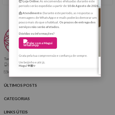
📦 Loja Online:
As encomendas efetuadas durante este
período serão expedidas a partir de
10 de Agosto de 2026
.
📩 Atendimento:
Durante este período, as respostas a
mensagens de WhatsApp e e-mails poderão demorar um
pouco mais do que o habitual.
Os prazos de entrega dos
serviços não serão afetados.
Dúvidas ou informações?
Falar com a Magui
Grata pela tua compreensão e confiança de sempre.
Taróloga, Cartomante e Quiróloga
Um beijinho e até já,
(+351) 925 799 410
Magui 🫶🏼✨
info@tarologamargaridafernandes.com
ÚLTIMOS POSTS
CATEGORIAS
LINKS ÚTEIS