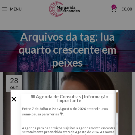
0
MENU
€
0.00
Arquivos da tag: lua
quarto crescente em
peixes
28
OUT
📅 Agenda de Consultas | Informação
Importante
Entre
7 de Julho e 9 de Agosto de 2026
estarei numa
semi-pausa para férias 🌴
.
A agenda para os serviços sujeitos a agendamento encontra-
se
totalmente preenchida até 9 de Agosto de 2026
.
As novas