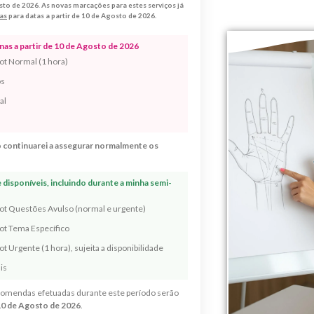
sto de 2026
.
As novas marcações para estes serviços já
as
para datas a partir de 10 de Agosto de 2026.
as a partir de 10 de Agosto de 2026
ot Normal (1 hora)
os
al
 continuarei a assegurar normalmente os
BLOG
disponíveis, incluindo durante a minha semi-
Ritual da Última Lua Cheia de
rot Questões Avulso (normal e urgente)
2025 – Fecho de Ciclos, Clareza
ot Tema Específico
t Urgente (1 hora), sujeita a disponibilidade
Mental e Abertura de Caminhos
ais
2026
omendas efetuadas durante este período serão
0
Por
Margarida Fernandes
10 de Agosto de 2026
.