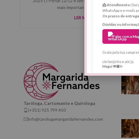
2025 O Portal 12/12 é um dos momentos espirituais
📩 Atendimento:
Dura
mais importantes do ano. ...
WhatsApp e e-mails p
Os prazos de entrega
LER MAIS
Dúvidas ou informaç
Falar com a Ma
Grata pela tua compre
Um beijinho e até já,
ÚLTIMOS
Magui 🫶🏼✨
Taróloga, Cartomante e Quiróloga
(+351) 925 799 410
info@tarologamargaridafernandes.com