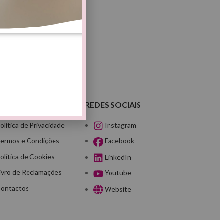
NKS ÚTEIS
REDES SOCIAIS
olítica de Privacidade
Instagram
ermos e Condições
Facebook
olítica de Cookies
LinkedIn
ivro de Reclamações
Youtube
ontactos
Website