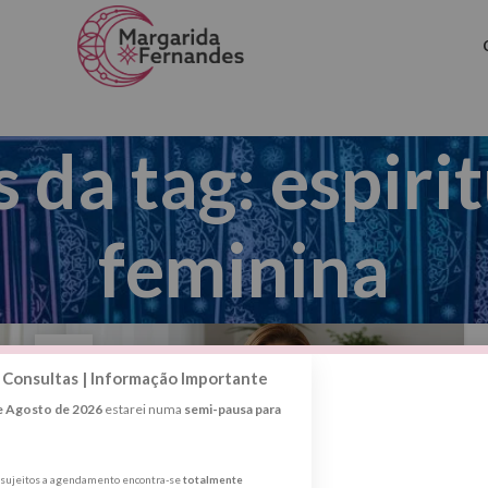
 da tag: espiri
feminina
01
 Consultas | Informação Importante
DEZ
de Agosto de 2026
estarei numa
semi-pausa para
s sujeitos a agendamento encontra-se
totalmente