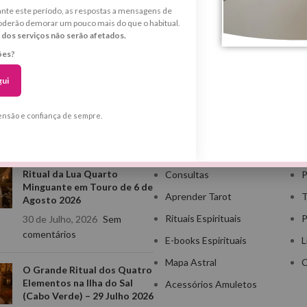
Ritual da Última Lua Cheia de 2025 – Fecho de Ciclos,
nte este período, as respostas a mensagens de
oderão demorar um pouco mais do que o habitual.
Clareza Mental e Abertura de Caminhos para 2026 A
 dos serviços não serão afetados.
Última Lua Cheia de 2025 chega...
ões?
LER MAIS
gui
ensão e confiança de sempre.
 POSTS
CATEGORIAS
LI
Ritual da Lua Quarto
Consultas
P
Minguante em Touro de 6 de
Aprender Tarot
T
Agosto 2026
Rituais Espirituais
P
30 de Julho, 2026
Sem
comentários
E-books Espirituais
L
Mapa Astral
C
O Grande Ritual dos Quatro
Elementos na Ilha do Sal
Acessórios Amuletos
(Cabo Verde) – 29 Julho 2026