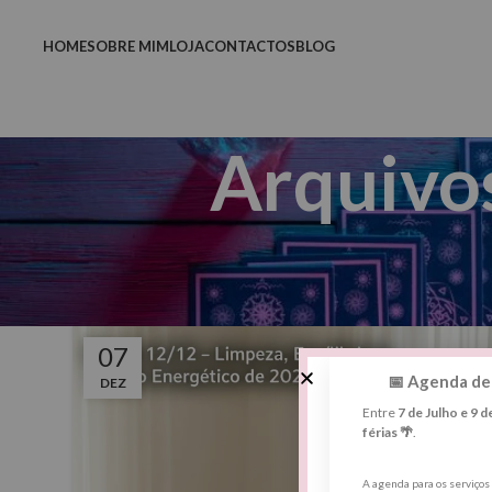
HOME
SOBRE MIM
LOJA
CONTACTOS
BLOG
Arquivos
07
📅 Agenda de
DEZ
Entre
7 de Julho e 9 
férias 🌴
.
A agenda para os serviço