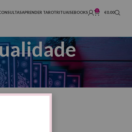
0
CONSULTAS
APRENDER TAROT
RITUAIS
EBOOKS
€
0.00
tualidade