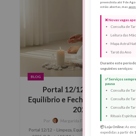
preenchida até 9 de Ago
estão abertas, mas
apen
❌ Novas vagas apen
Consulta de Tar
Leitura das Mã
Mapa Astral Nat
Tarot do Ano
Durante este período
seguintes serviços:
BLOG
✅ Serviços sempre 
pausa
Portal 12/12 – Limpeza,
Consulta de Ta
Equilíbrio e Fecho Energético de
Consulta de Tar
Consulta de Taro
2025
Rituais Espiritu
0
Por
Margarida Fernandes
📦 Loja Online:
As enc
Portal 12/12 – Limpeza, Equilíbrio e Fecho Energético de
expedidas a partir de