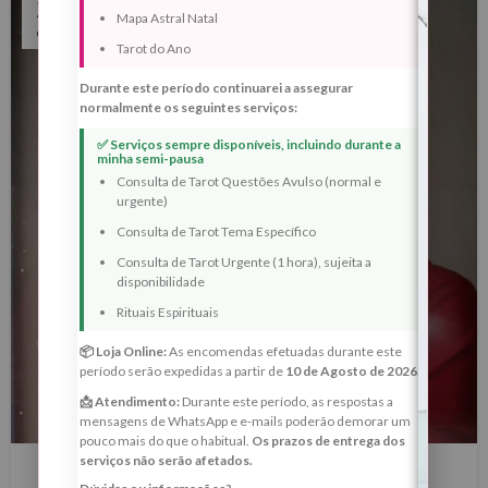
28
Mapa Astral Natal
OUT
Tarot do Ano
Durante este período continuarei a assegurar
normalmente os seguintes serviços:
✅ Serviços sempre disponíveis, incluindo durante a
minha semi-pausa
Consulta de Tarot Questões Avulso (normal e
urgente)
Consulta de Tarot Tema Específico
Consulta de Tarot Urgente (1 hora), sujeita a
disponibilidade
Rituais Espirituais
📦 Loja Online:
As encomendas efetuadas durante este
período serão expedidas a partir de
10 de Agosto de 2026
.
📩 Atendimento:
Durante este período, as respostas a
mensagens de WhatsApp e e-mails poderão demorar um
pouco mais do que o habitual.
Os prazos de entrega dos
BLOG
serviços não serão afetados.
Ritual de Reencontro de Almas – Lua