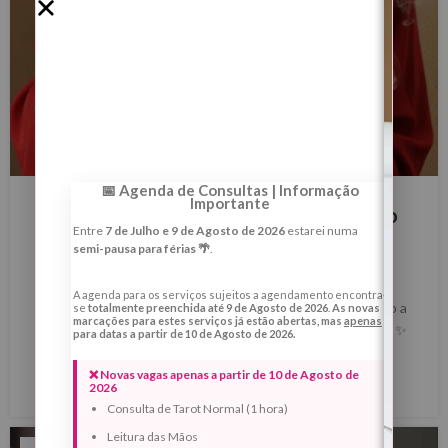
BLOG
📅 Agenda de Consultas | Informação
Importante
Ritual Limpeza Energética para Tirar o
Entre
7 de Julho e 9 de Agosto de 2026
estarei numa
Mau-Olhado e Quebranto
semi-pausa para férias 🌴
.
0
Margarida Fernandes
A agenda para os serviços sujeitos a agendamento encontra-
✨ Mau-Olhado e Quebranto: o que são, sintomas e como a
se
totalmente preenchida até 9 de Agosto de 2026
.
As novas
marcações para estes serviços já estão abertas, mas
apenas
Taróloga Margarida Fernandes realiza a limpeza espiritual ✨
para datas a partir de 10 de Agosto de 2026.
Há dias em que pare...
❌ Novas vagas apenas a partir de 10 de Agosto de
LER MAIS
2026
Consulta de Tarot Normal (1 hora)
Leitura das Mãos