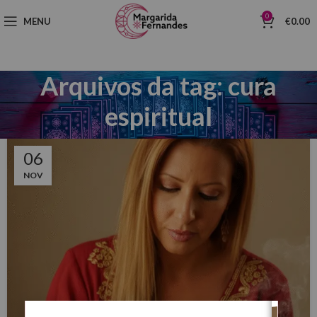
0
MENU
€
0.00
Arquivos da tag: cura
espiritual
06
NOV