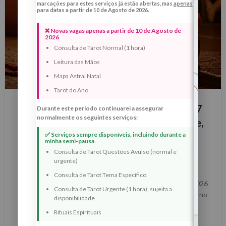
marcações para estes serviços já estão abertas, mas
apenas
para datas a partir de 10 de Agosto de 2026.
❌ Novas vagas apenas a partir de 10 de Agosto de
2026
Consulta de Tarot Normal (1 hora)
Leitura das Mãos
Mapa Astral Natal
BLOG
Tarot do Ano
Lua Nova com Eclipse Solar Anular – 17
Durante este período continuarei a assegurar
normalmente os seguintes serviços:
de Fevereiro de 2026 – Ritual de Corte,
✅ Serviços sempre disponíveis, incluindo durante a
Renascimento e Reposicionamento
minha semi-pausa
Interno
Consulta de Tarot Questões Avulso (normal e
urgente)
0
Margarida Fernandes
Consulta de Tarot Tema Específico
Lua Nova com Eclipse Solar Anular – 17 de Fevereiro de 2026
Consulta de Tarot Urgente (1 hora), sujeita a
Ritual de Corte, Renascimento e Reposicionamento Interno
disponibilidade
A Lua Nova com E...
Rituais Espirituais
LER MAIS