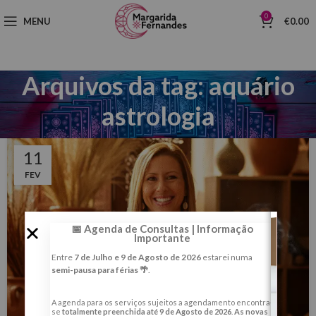
0
MENU
€
0.00
Arquivos da tag: aquário
astrologia
11
FEV
📅 Agenda de Consultas | Informação
Importante
Entre
7 de Julho e 9 de Agosto de 2026
estarei numa
semi-pausa para férias 🌴
.
A agenda para os serviços sujeitos a agendamento encontra-
se
totalmente preenchida até 9 de Agosto de 2026
.
As novas