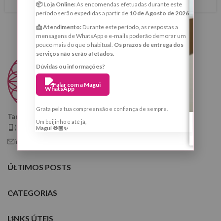
📦 Loja Online:
As encomendas efetuadas durante este
período serão expedidas a partir de
10 de Agosto de 2026
.
📩 Atendimento:
Durante este período, as respostas a
mensagens de WhatsApp e e-mails poderão demorar um
pouco mais do que o habitual.
Os prazos de entrega dos
serviços não serão afetados.
Dúvidas ou informações?
Falar com a Magui
Grata pela tua compreensão e confiança de sempre.
Taróloga, Cartomante e Quiróloga
Um beijinho e até já,
(+351) 925 799 410
Magui 🫶🏼✨
info@tarologamargaridafernandes.com
ÚLTIMOS POSTS
CATEGORIAS
LINKS ÚTEIS