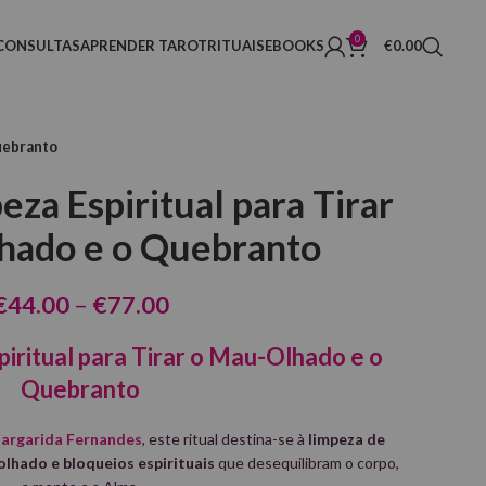
0
CONSULTAS
APRENDER TAROT
RITUAIS
EBOOKS
€
0.00
Quebranto
eza Espiritual para Tirar
hado e o Quebranto
€
44.00
–
€
77.00
piritual para Tirar o Mau-Olhado e o
Quebranto
Margarida Fernandes
, este ritual destina-se à
limpeza de
olhado e bloqueios espirituais
que desequilibram o corpo,