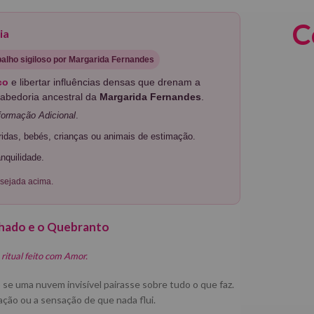
C
ia
balho sigiloso por Margarida Fernandes
co
e libertar influências densas que drenam a
 sabedoria ancestral da
Margarida Fernandes
.
formação Adicional
.
idas, bebés, crianças ou animais de estimação.
nquilidade.
sejada acima.
Olhado e o Quebranto
ritual feito com Amor.
e uma nuvem invisível pairasse sobre tudo o que faz.
ação ou a sensação de que nada flui.