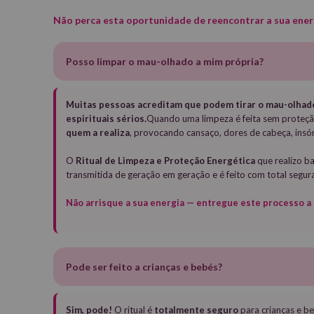
Não perca esta oportunidade de reencontrar a sua energ
Posso limpar o mau-olhado a mim própria?
Muitas pessoas acreditam que podem tirar o mau-olhado
espirituais sérios.
Quando uma limpeza é feita sem proteçã
quem a realiza
, provocando cansaço, dores de cabeça, insón
O
Ritual de Limpeza e Proteção Energética
que realizo b
transmitida de geração em geração e é feito com total seguran
Não arrisque a sua energia — entregue este processo a 
Pode ser feito a crianças e bebés?
Sim, pode!
O ritual é
totalmente seguro
para crianças e be