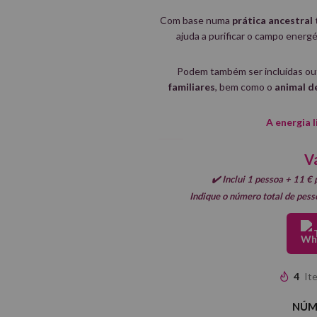
Com base numa
prática ancestral
ajuda a purificar o campo energét
Podem também ser incluídas ou
familiares
, bem como o
animal d
A energia l
Va
✔️ Inclui
1 pessoa
+
11 € 
Indique o número total de pess
4
It
NÚM