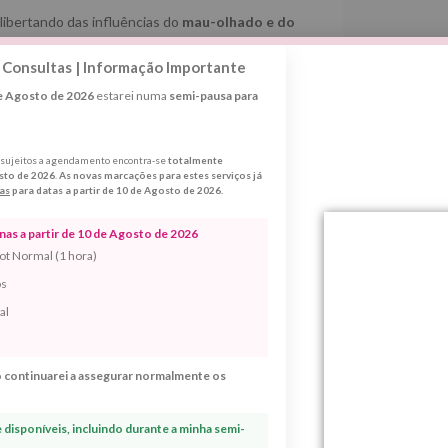
, libertando das influências do
mau-olhado e do
orça vital.
 Consultas | Informação Importante
de Agosto de 2026
estarei numa
semi-pausa para
Margarida Fernandes
. A sua bisavó era espanhola e
sula Ibérica para identificar e limpar situações de
mau-
to presentes na região da
Galiza
.
s sujeitos a agendamento encontra-se
totalmente
sto de 2026
.
As novas marcações para estes serviços já
as
para datas a partir de 10 de Agosto de 2026.
e por Margarida Fernandes.
as a partir de 10 de Agosto de 2026
ot Normal (1 hora)
os
vosismo e vontade de chorar sem perceber porquê.
te, acordei mais leve e mais tranquila.
” —
Rita Lopes,
al
horava sem motivo aparente. Depois da limpeza, notámos
 continuarei a assegurar normalmente os
—
Raquel Abrantes, Paços de Ferreira
tada e sem energia. Após o ritual senti uma paz muito
disponíveis, incluindo durante a minha semi-
” —
Rosa Tavares, Barcelos