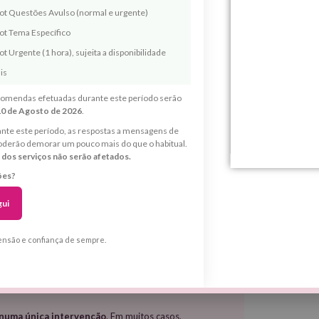
rot Questões Avulso (normal e urgente)
is sensível, cansado e sem conseguir descansar bem.
 a dormir muito melhor.
” —
Rosário Clemente, Zurique
ot Tema Específico
e ele andava estranho e muito inquieto. Nos dias
t Urgente (1 hora), sujeita a disponibilidade
 grande na minha energia e disposição.
” —
Rui Sousa,
ais
omendas efetuadas durante este período serão
10 de Agosto de 2026
.
proteção
, que purificam o campo espiritual e
nte este período, as respostas a mensagens de
oderão demorar um pouco mais do que o habitual.
 dos serviços não serão afetados.
dade inconsciente que é dirigida e que se cola à
ões?
gui
ete no corpo físico: mal-estar, nervosismo, fraqueza,
ensão e confiança de sempre.
numa única intervenção
. Em muitos casos,