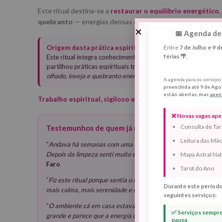
Este ritual destina-se a
restaurar o equilíbrio energético
quebranto
— energias densas que se acumulam e drenam a f
📅 Agenda de
Entre
7 de Julho e 9 
Origem desta prática espiritual:
férias 🌴
.
Este ritual integra conhecimentos transmitidos na família de
partilhou práticas espirituais tradicionais utilizadas na Penín
olhado, inveja e quebranto energético
, tradições também mui
A agenda para os serviço
preenchida até 9 de Ago
estão abertas, mas
apen
Trabalho espiritual, sigiloso e realizado exclusivament
❌ Novas vagas apen
Consulta de Tar
Testemunhos de quem já realizou este ritual
Leitura das Mã
“
Andava há semanas com uma sensação de peso no corpo, ner
Depois da limpeza senti muito sono nessa noite e, no dia seguin
Mapa Astral Nat
Faro
Tarot do Ano
“
Fiz este ritual porque sentia o meu bebé muito inquieto e c
Durante este período
mais calma, mais serenidade e noites muito mais tranquilas.
” 
seguintes serviços:
“
O ambiente cá em casa estava pesado e eu andava sempre irri
✅ Serviços sempre 
grande e parece que a energia cá em casa ficou logo diferente.
pausa