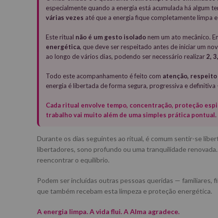
especialmente quando a energia está acumulada há algum t
várias vezes
até que a energia fique completamente limpa e 
Este ritual
não é um gesto isolado
nem um ato mecânico. En
energética
, que deve ser respeitado antes de iniciar um n
ao longo de vários dias, podendo ser necessário realizar
2, 
Todo este acompanhamento é feito com
atenção, respeito
energia é libertada de forma segura, progressiva e definitiv
Cada ritual envolve tempo, concentração, proteção espi
trabalho vai muito além de uma simples prática pontual.
Durante os dias seguintes ao ritual, é comum sentir-se lib
libertadores, sono profundo ou uma tranquilidade renovada. 
reencontrar o equilíbrio.
Podem ser incluídas outras pessoas queridas — familiares, f
que também recebam esta limpeza e proteção energética.
A energia limpa. A vida flui. A Alma agradece.