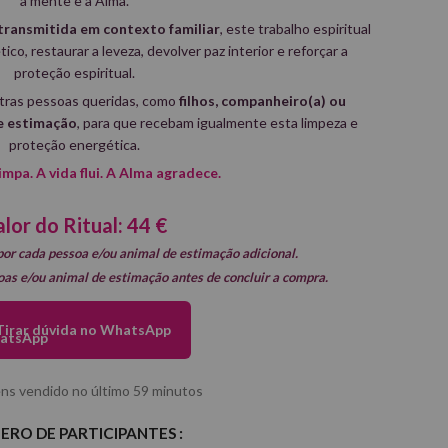
a mente e a Alma.
 transmitida em contexto familiar
, este trabalho espiritual
ico, restaurar a leveza, devolver paz interior e reforçar a
proteção espiritual.
tras pessoas queridas, como
filhos, companheiro(a) ou
e estimação
, para que recebam igualmente esta limpeza e
proteção energética.
impa. A vida flui. A Alma agradece.
lor do Ritual: 44 €
por cada pessoa e/ou animal de estimação adicional
.
oas e/ou animal de estimação antes de concluir a compra.
Tirar dúvida no WhatsApp
ens vendido no último 59 minutos
ERO DE PARTICIPANTES