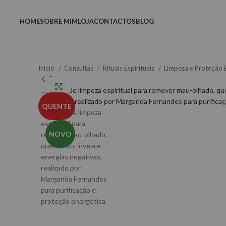
HOME
SOBRE MIM
LOJA
CONTACTOS
BLOG
Início
Consultas
Rituais Espirituais
Limpeza e Proteção E
Clique para ampliar
QUENTE
NOVO