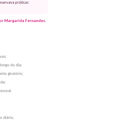
reservava práticas
por Margarida Fernandes.
vas;
longo do dia;
nto giratório;
ade;
pessoal.
o diário;