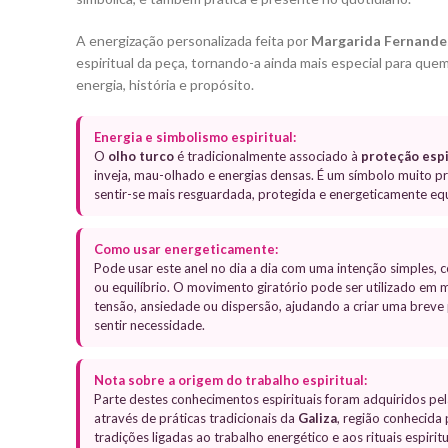
A energização personalizada feita por
Margarida Fernande
espiritual da peça, tornando-a ainda mais especial para que
energia, história e propósito.
Energia e simbolismo espiritual:
O
olho turco
é tradicionalmente associado à
proteção espi
inveja, mau-olhado e energias densas. É um símbolo muito 
sentir-se mais resguardada, protegida e energeticamente equ
Como usar energeticamente:
Pode usar este anel no dia a dia com uma intenção simples, 
ou equilíbrio. O movimento giratório pode ser utilizado e
tensão, ansiedade ou dispersão, ajudando a criar uma breve
sentir necessidade.
Nota sobre a origem do trabalho espiritual:
Parte destes conhecimentos espirituais foram adquiridos pe
através de práticas tradicionais da
Galiza
, região conhecida 
tradições ligadas ao trabalho energético e aos rituais espiri