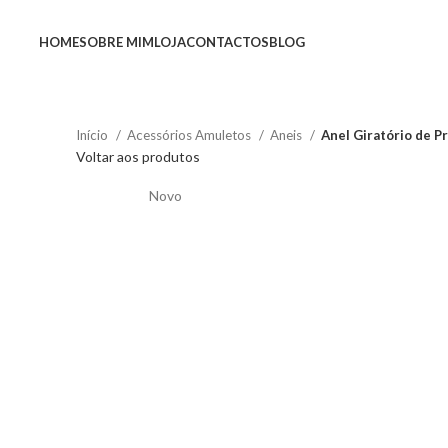
HOME
SOBRE MIM
LOJA
CONTACTOS
BLOG
Início
Acessórios Amuletos
Aneis
Anel Giratório de P
Voltar aos produtos
Novo