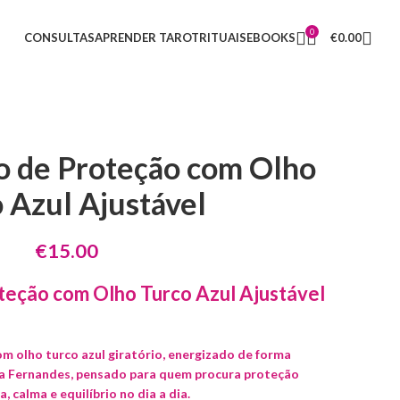
0
CONSULTAS
APRENDER TAROT
RITUAIS
EBOOKS
€
0.00
io de Proteção com Olho
 Azul Ajustável
€
15.00
oteção com Olho Turco Azul Ajustável
com olho turco azul giratório, energizado de forma
a Fernandes, pensado para quem procura proteção
, calma e equilíbrio no dia a dia.