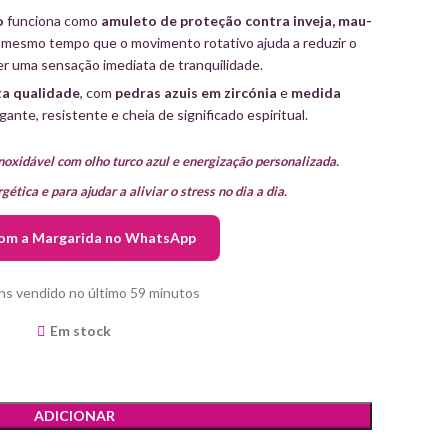
o
funciona como
amuleto de proteção contra inveja, mau-
o mesmo tempo que o movimento rotativo ajuda a reduzir o
er uma sensação imediata de tranquilidade.
ta qualidade
, com
pedras azuis em zircónia
e
medida
gante, resistente e cheia de significado espiritual.
inoxidável com olho turco azul e energização personalizada.
ética e para ajudar a aliviar o stress no dia a dia.
com a Margarida no WhatsApp
ns vendido no último 59 minutos
Em stock
ADICIONAR