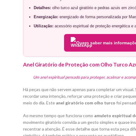
Detalhes:
olho turco azul giratório e pedras azuis em zirc
Energização:
energizado de forma personalizada por Mar
Utilização:
acessório espiritual de proteção energética e a
Quero saber mais informaçõ
Anel Giratório de Proteção com Olho Turco Az
Um anel espiritual pensado para proteger, acalmar e acompa
Há peças que não servem apenas para completar um visual
recordar uma intenção, reforçar uma proteção e criar peq
meio do dia. Este
anel giratório com olho turco
foi pensad
Ao mesmo tempo que funciona como
amuleto espiritual 
movimento giratório convida a um gesto simples e quase ins
recentrar a atenção. É esse detalhe que torna esta peça di
simbólica, é também prática e presente no quotidiano.