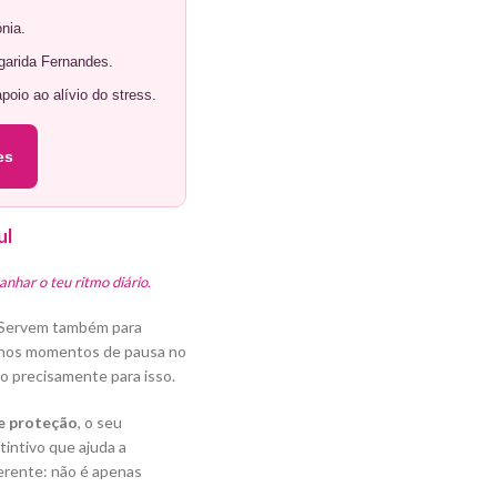
ónia.
garida Fernandes.
poio ao alívio do stress.
es
ul
nhar o teu ritmo diário.
. Servem também para
uenos momentos de pausa no
o precisamente para isso.
de proteção
, o seu
tintivo que ajuda a
ferente: não é apenas