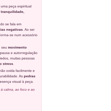
 uma peça espiritual
 tranquilidade,
do se fala em
ias negativas
. Ao ser
nsforma-se num acessório
o seu
movimento
pausa e autorregulação
dedos, muitas pessoas
o stress
.
 não oxida facilmente e
urabilidade. As
pedras
resença visual à peça.
à calma, ao foco e ao