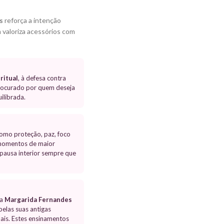
s
reforça a intenção
m valoriza acessórios com
ritual
, à defesa contra
procurado por quem deseja
ilibrada.
como proteção, paz, foco
m momentos de maior
 pausa interior sempre que
la
Margarida Fernandes
pelas suas antigas
tuais. Estes ensinamentos