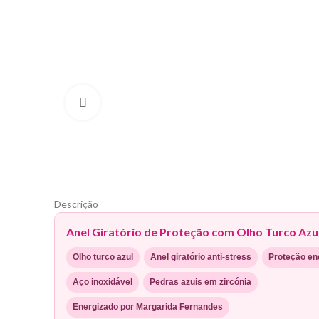
Clique para ampliar
Descrição
Anel Giratório de Proteção com Olho Turco Azu
Olho turco azul
Anel giratório anti-stress
Proteção en
Aço inoxidável
Pedras azuis em zircónia
Energizado por Margarida Fernandes