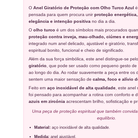
O
Anel Giratório de Proteção com Olho Turco Azul
é
pensada para quem procura unir
proteção energética,
elegância e intenção positiva
no dia a dia.
O
olho turco
é um dos símbolos mais procurados quan
proteção contra inveja, mau-olhado, ciúmes e energ
integrado num anel delicado, ajustável e giratório, tra
espiritual bonito, funcional e cheio de significado.
Além da sua força simbólica, este anel distingue-se pel
giratório
, que pode ser usado como pequeno gesto de 
ao longo do dia. Ao rodar suavemente a peça entre os 
sentem uma maior sensação de
calma, foco e alívio d
Feito em
aço inoxidável de alta qualidade
, este anel
foi pensado para acompanhar a rotina com conforto e d
azuis em zircónia
acrescentam brilho, sofisticação e p
Uma peça de proteção espiritual que também convida 
equilíbrio.
Material:
aço inoxidável de alta qualidade.
Medida:
anel ajustável.