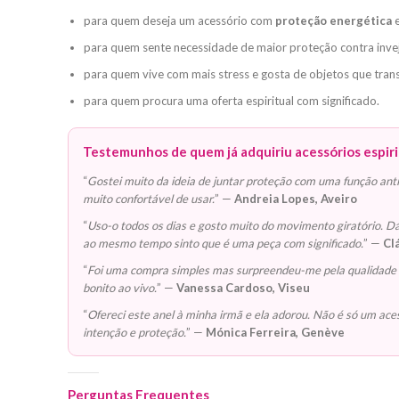
para quem deseja um acessório com
proteção energética
e
para quem sente necessidade de maior proteção contra invej
para quem vive com mais stress e gosta de objetos que tran
para quem procura uma oferta espiritual com significado.
Testemunhos de quem já adquiriu acessórios espiri
“
Gostei muito da ideia de juntar proteção com uma função anti-
muito confortável de usar.
” —
Andreia Lopes, Aveiro
“
Uso-o todos os dias e gosto muito do movimento giratório. 
ao mesmo tempo sinto que é uma peça com significado.
” —
Cl
“
Foi uma compra simples mas surpreendeu-me pela qualidade 
bonito ao vivo.
” —
Vanessa Cardoso, Viseu
“
Ofereci este anel à minha irmã e ela adorou. Não é só um ace
intenção e proteção.
” —
Mónica Ferreira, Genève
Perguntas Frequentes