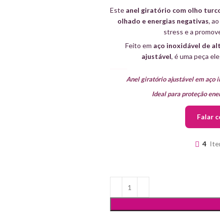
Este
anel giratório com olho turc
olhado e energias negativas
, a
stress e a promov
Feito em
aço inoxidável de al
ajustável
, é uma peça ele
Anel giratório ajustável em aço 
Ideal para proteção energ
Falar 
4
Ite